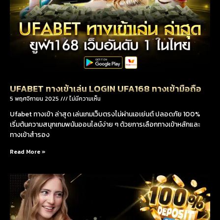
UFABET ทางเข้าเล่น LOGIN UFA168 ทางเข้ามือถือ
5 พฤศจิกายน 2025
ไม่มีความเห็น
Ufabet ทางเข้า ล่าสุด เล่นเกมเว็บตรงไม่ผ่านเอเย่นต์ ปลอดภัย 100%
เริ่มต้นความสนุกเกมพนันออนไลน์ง่าย ๆ ด้วยการเลือกทางเข้าหลักและ
ทางเข้าสำรอง
Read More »