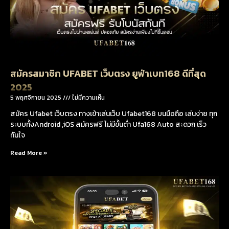
สมัครสมาชิก UFABET เว็บตรง ยูฟ่าเบท168 ดีที่สุด
2025
5 พฤศจิกายน 2025
ไม่มีความเห็น
สมัคร Ufabet เว็บตรง ทางเข้าเล่นเว็บ Ufabet168 บนมือถือ เล่นง่าย ทุก
ระบบทั้งAndroid ,iOS สมัครฟรี ไม่มีขั้นต่ำ Ufa168 Auto สะดวก เร็ว
ทันใจ
Read More »