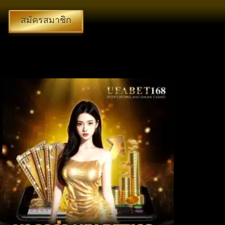
สมัครสมาชิก