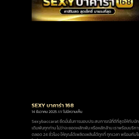
SEXY บาคาร่า 168
14 ธันวาคม 2025
ไม่มีความเห็น
Sexybaccarat ยึดมั่นในการมอบประสบการณ์ที่ดีที่สุดให้กับนัก
เดิมพันทุกท่าน ไม่ว่าจะยอดหลักพัน หรือหลักล้าน เราพร้อมบริกา
ตลอด 24 ชั่วโมง ให้คุณได้เพลิดเพลินได้ทุกที่ ทุกเวลา พร้อมกับ