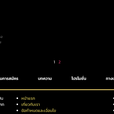
รง
น
1
2
อนการสมัคร
บทความ
โปรโมชั่น
ทางเ
็น
หน้าแรก
เภท
เกี่ยวกับเรา
ข้อกำหนดและเงื่อนไข