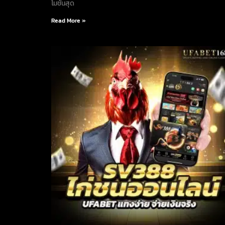
โมชั่นสุด
Read More »