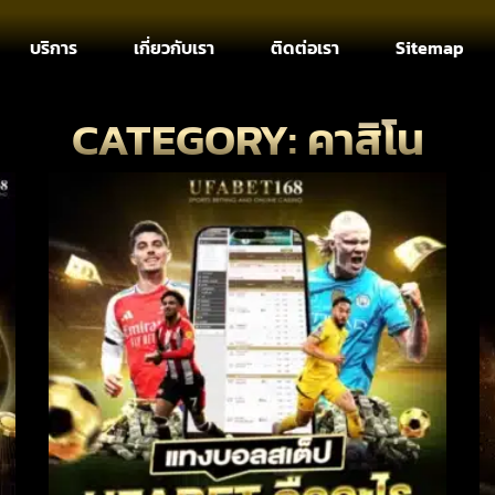
บริการ
เกี่ยวกับเรา
ติดต่อเรา
Sitemap
CATEGORY: คาสิโน