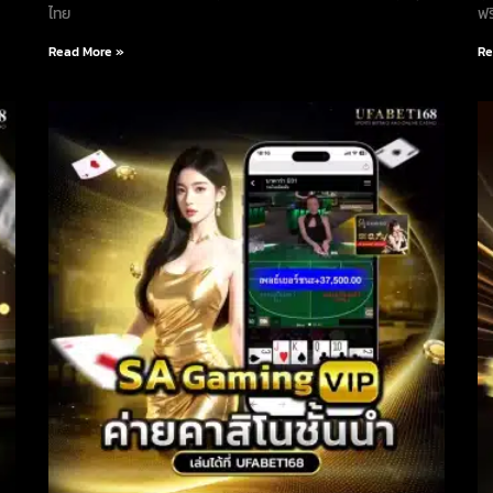
ไทย
ฟรี
Read More »
Re