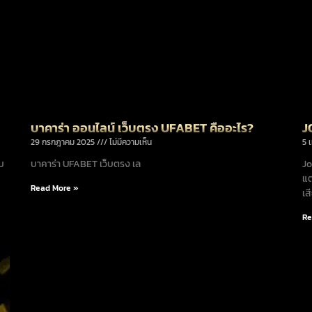
บาคาร่า ออนไลน์ เว็บตรง UFABET คืออะไร?
J
29 กรกฎาคม 2025
ไม่มีความเห็น
5 
็บ
บาคาร่า UFABET เว็บตรง เล
Jo
แต
Read More »
เส
Re