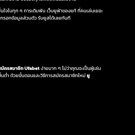
มั่นใจในทุก ๆ การเดิมพัน เว็บยูฟ่าของแท้ ที่คนเล่นเยอะ
กรอกข้อมูลส่วนตัว รับยูสได้เลยทันที
สมัครสมาชิก Ufabet
ง่ายมาก ๆ ไม่ว่าคุณจะเป็นผู้เล่น
ีขั้นต่ำ ด้วยขั้นตอนและวิธีการสมัครสมาชิกใหม่
ยู