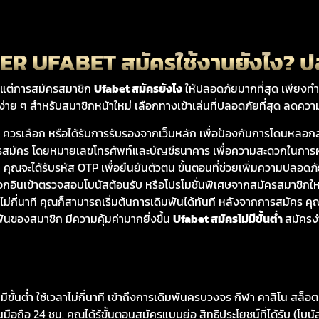
BER UFABET สมัครใช้งานยังไง? ปล
าก แต่การสมัครสมาชิก
Ufabet สมัครยังไง
ให้ปลอดภัยมากที่สุด เพียงทำต
่าย ๆ สำหรับสมาชิกหน้าใหม่ เลือกทางเข้าเล่นที่ปลอดภัยที่สุด ลดควา
 ควรเลือก หรือได้รับการรับรองจากเว็บหลัก เพื่อป้องกันการโดนหลอ
อนการสมัคร โดยหมายเลขโทรศัพท์และบัญชีธนาคาร เพื่อความสะดวกในกา
ุณจะได้รับรหัส OTP เพื่อยืนยันตัวตน ขั้นตอนที่ช่วยเพิ่มความปลอดภั
กอินเข้าตรวจสอบโบนัสต้อนรับ หรือโปรโมชั่นพิเศษจากสมัครสมาชิกให
ม่กี่นาที คุณก็สามารถเริ่มต้นการเดิมพันได้ทันที หลังจากการสมัคร ค
พันของสมาชิก มีความคุ้มค่ามากยิ่งขึ้น
Ufabet สมัครไม่มีขั้นต่ำ
สมัครง่
ม่มีขั้นต่ำ ใช้เวลาไม่กี่นาที เข้าถึงการเดิมพันครบวงจร กีฬา คาสิโน ส
อถือ 24 ชม. คุณได้รู้ขั้นตอนสมัครแบบย่อ สิทธิประโยชน์ที่ได้รับ (โบ