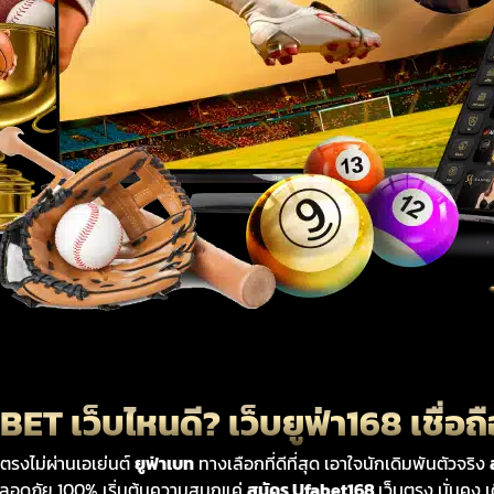
BET เว็บไหนดี? เว็บยูฟ่า168 เชื่อ
ตรงไม่ผ่านเอเย่นต์
ยูฟ่าเบท
ทางเลือกที่ดีที่สุด เอาใจนักเดิมพันตัวจริง
างปลอดภัย 100% เริ่มต้นความสนุกแค่
สมัคร Ufabet168
เว็บตรง มั่นคง