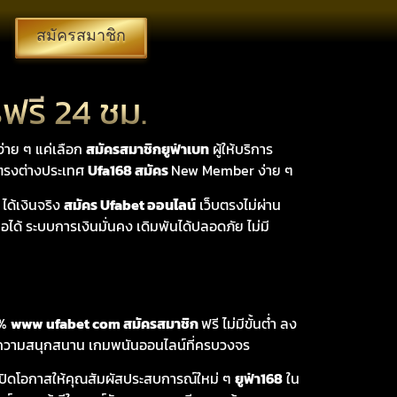
สมัครสมาชิก
ฟรี 24 ชม.
กง่าย ๆ แค่เลือก
สมัครสมาชิกยูฟ่าเบท
ผู้ให้บริการ
็บตรงต่างประเทศ
Ufa168 สมัคร
New Member ง่าย ๆ
ได้เงินจริง
สมัคร Ufabet ออนไลน์
เว็บตรงไม่ผ่าน
ถือได้ ระบบการเงินมั่นคง เดิมพันได้ปลอดภัย ไม่มี
0%
www ufabet com สมัครสมาชิก
ฟรี ไม่มีขั้นต่ำ ลง
ความสนุกสนาน เกมพนันออนไลน์ที่ครบวงจร
ปิดโอกาสให้คุณสัมผัสประสบการณ์ใหม่ ๆ
ยูฟ่า168
ใน