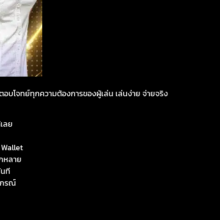
่ตอบโจทย์ทุกความต้องการของผู้เล่น เล่นง่าย จ่ายจริง
้เลย
 Wallet
ลากหลาย
นที
ุปกรณ์