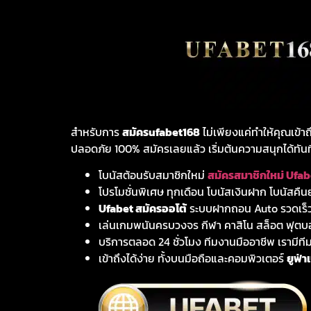
สำหรับการ
สมัครufabet168
ไม่เพียงแค่ทำให้คุณเข้า
ปลอดภัย 100% สมัครเลยแล้ว เริ่มต้นความสนุกได้ทันท
โบนัสต้อนรับสมาชิกใหม่
สมัครสมาชิกใหม่ Ufabet
โปรโมชั่นพิเศษ ทุกเดือน โบนัสเงินฝาก โบนัสคืน
Ufabet สมัครออโต้
ระบบฝากถอน Auto รวดเร็ว 
เล่นเกมพนันครบวงจร กีฬา คาสิโน สล็อต ฟุต
บริการตลอด 24 ชั่วโมง ทีมงานมืออาชีพ เรามีท
เข้าถึงได้ง่าย ทั้งบนมือถือและคอมพิวเตอร์
ยูฟ่