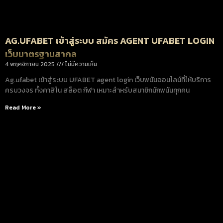
AG.UFABET เข้าสู่ระบบ สมัคร AGENT UFABET LOGIN
เว็บมาตรฐานสากล
4 พฤศจิกายน 2025
ไม่มีความเห็น
Ag.ufabet เข้าสู่ระบบ UFABET agent login เว็บพนันออนไลน์ที่ให้บริการ
ครบวงจร ทั้งคาสิโน สล็อต กีฬา เหมาะสำหรับสมาชิกนักพนันทุกคน
Read More »