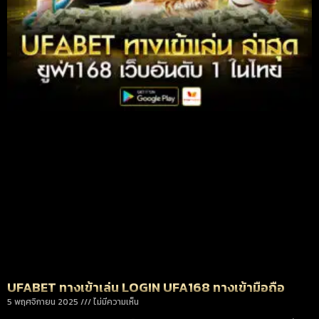
UFABET ทางเข้าเล่น LOGIN UFA168 ทางเข้ามือถือ
5 พฤศจิกายน 2025
ไม่มีความเห็น