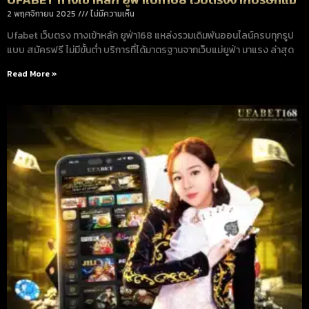
2 พฤศจิกายน 2025
ไม่มีความเห็น
Ufabet เว็บตรง ทางเข้าหลัก ยูฟ่า168 แหล่งรวมเดิมพันออนไลน์ครบทุกรูป
แบบ สมัครฟรี ไม่มีขั้นต่ำ บริการที่ได้มาตรฐานจากเว็บแม่ยูฟ่า มาแรง ล่าสุด
Read More »