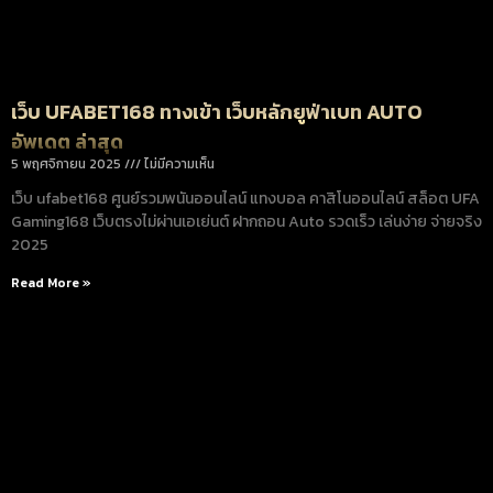
เว็บ UFABET168 ทางเข้า เว็บหลักยูฟ่าเบท AUTO
อัพเดต ล่าสุด
5 พฤศจิกายน 2025
ไม่มีความเห็น
เว็บ ufabet168 ศูนย์รวมพนันออนไลน์ แทงบอล คาสิโนออนไลน์ สล็อต UFA
Gaming168 เว็บตรงไม่ผ่านเอเย่นต์ ฝากถอน Auto รวดเร็ว เล่นง่าย จ่ายจริง
2025
Read More »