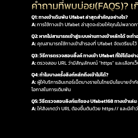
คำถามที่พบบ่อย(FAQS)? เก
Q1: ทางเข้าเดิมพัน Ufabet ล่าสุดสำคัญอย่างไร?
A:
การใช้ทางเข้า Ufabet ล่าสุดจะช่วยให้คุณไม่พลาดก
Q2: หากไม่สามารถเข้าสู่ระบบผ่านทางเข้าหลักได้ จะทำ
A:
คุณสามารถใช้ทางเข้าสำรองที่ Ufabet จัดเตรียมไว้ 
Q3: วิธีการตรวจสอบลิ้งค์ ทางเข้า Ufabet ที่ใช้ได้อย
A:
ตรวจสอบ URL ว่ามีสัญลักษณ์ “https” และเลือกเว็บ
Q4: ทำไมบางครั้งลิงก์หลักถึงเข้าไม่ได้?
A:
ผู้ให้บริการอินเทอร์เน็ตบางรายในไทยมีนโยบายจำกัด
โอกาสในการเดิมพัน
Q5: วิธีตรวจสอบลิงก์แท้ของ Ufabet168 ทางเข้าเล่น 
A:
ให้สังเกตว่า URL ต้องขึ้นต้นด้วย https:// และมีคำว