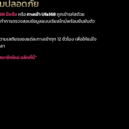
วามปลอดภัย
68 มือถือ
หรือ
ทางเข้า Ufa168
ถูกเข้ารหัสด้วย
ะบบจะทำการตรวจสอบข้อมูลแบบเรียลไทม์พร้อมยืนยันตัว
ามเสถียรของแต่ละทางเข้าทุก 12 ชั่วโมง เพื่อให้แน่ใจ
วลา
าชิกใหม่ คลิกที่นี่”