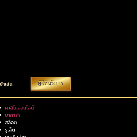
ผู้ให้บริการ
ข้าเล่น
คาสิโนออนไลน์
บาคาร่า
สล็อต
รูเล็ต
เกมยิงปลา