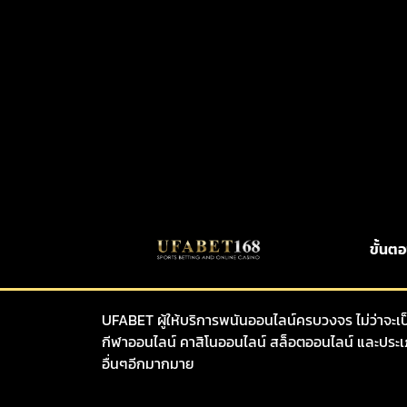
ขั้นต
UFABET ผู้ให้บริการพนันออนไลน์ครบวงจร ไม่ว่าจะเป
กีฬาออนไลน์ คาสิโนออนไลน์ สล็อตออนไลน์ และประ
อื่นๆอีกมากมาย