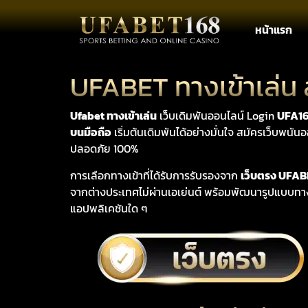
หน้าแรก
UFABET ทางเข้าเล่น 
Ufabet ทางเข้าเล่น
เว็บเดิมพันออนไลน์ Login
UFA168
บนมือถือ
เริ่มต้นเดิมพันได้อย่างมั่นใจ สมัครเว็บพนั
ปลอดภัย 100%
การเลือกทางเข้าที่ได้รับการรับรองจาก
เว็บตรง UFA
จากต่างประเทศไม่ผ่านเอเย่นต์ พร้อมพัฒนารูปแบบทางเข
แอปพลิเคชันใด ๆ