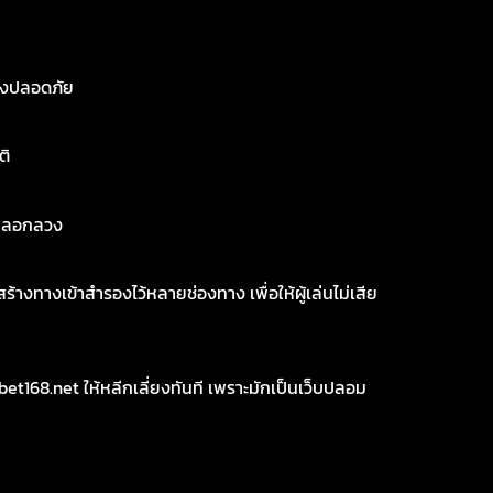
่างปลอดภัย
ติ
ารหลอกลวง
างทางเข้าสำรองไว้หลายช่องทาง เพื่อให้ผู้เล่นไม่เสีย
-bet168.net ให้หลีกเลี่ยงทันที เพราะมักเป็นเว็บปลอม