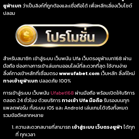
ยูฟ่าเบท
ว่าเป็นลิงก์ที่ถูกต้องและเชื่อถือได้ เพื่อหลีกเลี่ยงเว็บไซต์
ปลอม
สำหรับสมาชิก เข้าสู่ระบบ เว็บพนัน Ufa เว็บตรงยูฟ่าเบท168 ผ่าน
มือถือ ช่องทางการเข้าเล่นเกมออนไลน์ที่สะดวกที่สุด ใช้งานง่าย
ลิ้งค์ทางเข้าหลักที่เชื่อมตรง
wwwufabet
.
com
เว็บหลัก ลิ้งค์ใหม่
ทางเข้ายูฟ่าเบท
ปลอดภัย 100%
การเข้าสู่ระบบ เว็บพนัน
Ufabet168
ผ่านมือถือ พร้อมเปิดให้บริการ
ตลอด 24 ชั่วโมง ด้วยบริการ
ทางเข้า Ufa มือถือ
รับรองบนทุก
แพลตฟอร์ม ทั้งระบบ iOS และ Android เล่นเกมได้จริงทั้งหมด
รวมข้อดีหลากหลาย
ความสะดวกสบายที่สามารถ
เข้าสู่ระบบ เว็บตรงยูฟ่า
ได้ทุก
ที่ ทุกเวลา