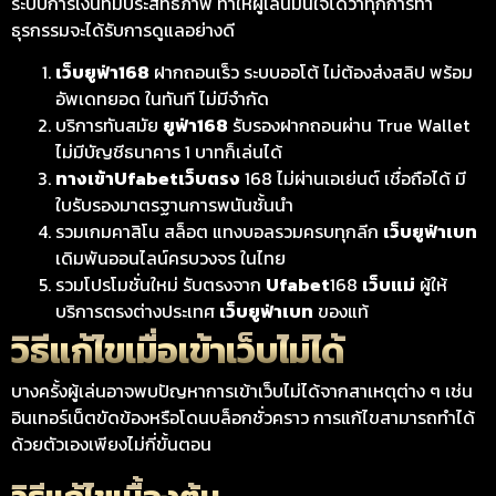
ระบบการเงินที่มีประสิทธิภาพ ทำให้ผู้เล่นมั่นใจได้ว่าทุกการทำ
ธุรกรรมจะได้รับการดูแลอย่างดี
เว็บยูฟ่า168
ฝากถอนเร็ว ระบบออโต้ ไม่ต้องส่งสลิป พร้อม
อัพเดทยอด ในทันที ไม่มีจำกัด
บริการทันสมัย
ยูฟ่า168
รับรองฝากถอนผ่าน True Wallet
ไม่มีบัญชีธนาคาร 1 บาทก็เล่นได้
ทางเข้าUfabetเว็บตรง
168 ไม่ผ่านเอเย่นต์ เชื่อถือได้ มี
ใบรับรองมาตรฐานการพนันชั้นนำ
รวมเกมคาสิโน สล็อต แทงบอลรวมครบทุกลีก
เว็บยูฟ่าเบท
เดิมพันออนไลน์ครบวงจร ในไทย
รวมโปรโมชั่นใหม่ รับตรงจาก
Ufabet
168
เว็บแม่
ผู้ให้
บริการตรงต่างประเทศ
เว็บยูฟ่าเบท
ของแท้
วิธีแก้ไขเมื่อเข้าเว็บไม่ได้
บางครั้งผู้เล่นอาจพบปัญหาการเข้าเว็บไม่ได้จากสาเหตุต่าง ๆ เช่น
อินเทอร์เน็ตขัดข้องหรือโดนบล็อกชั่วคราว การแก้ไขสามารถทำได้
ด้วยตัวเองเพียงไม่กี่ขั้นตอน