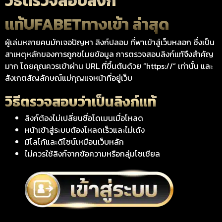
วิธีตรวจสอบลิงก์
แท้UFABETทางเข้า ล่าสุด
ผู้เล่นหลายคนมักเจอปัญหา ลิงก์ปลอม ที่พาเข้าสู่เว็บหลอก ซึ่งเป็น
สาเหตุหลักของการถูกขโมยข้อมูล การตรวจสอบลิงก์แท้จึงสำคัญ
มาก โดยคุณควรเข้าผ่าน URL ที่ขึ้นต้นด้วย “https://” เท่านั้น และ
สังเกตสัญลักษณ์แม่กุญแจหน้าที่อยู่เว็บ
วิธีตรวจสอบว่าเป็นลิงก์แท้
ลิงก์ต้องไม่เปลี่ยนชื่อโดเมนเมื่อโหลด
หน้าเข้าสู่ระบบต้องโหลดเร็วและไม่เด้ง
มีโลโก้และดีไซน์เหมือนเว็บหลัก
ไม่ควรใช้ลิงก์จากข้อความหรือกลุ่มโซเชียล