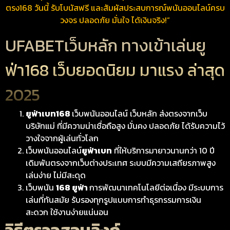
ตรง168 วันนี้ รับโบนัสฟรี และสัมผัสประสบการณ์พนันออนไลน์ครบ
วงจร ปลอดภัย มั่นใจ ได้เงินจริง!”
UFABETเว็บหลัก ทางเข้าเล่นยู
ฟ่า168 เว็บยอดนิยม มาแรง ล่าสุด
2025
ยูฟ่าเบท168
เว็บพนันออนไลน์ เว็บหลัก ส่งตรงจากเว็บ
บริษัทแม่ ที่มีความน่าเชื่อถือสูง มั่นคง ปลอดภัย ได้รับความไว้
วางใจจากผู้เล่นทั่วโลก
เว็บพนันออนไลน์
ยูฟ่าเบท
ที่ให้บริการมายาวนานกว่า 10 ปี
เดิมพันตรงจากเว็บต่างประเทศ ระบบมีความเสถียรภาพสูง
เล่นง่าย ไม่มีสะดุด
เว็บพนัน
168 ยูฟ่า
การพัฒนาเทคโนโลยีต่อเนื่อง มีระบบการ
เล่นที่ทันสมัย รับรองทุกรูปแบบการทำธุรกรรมการเงิน
สะดวก ใช้งานง่ายแน่นอน