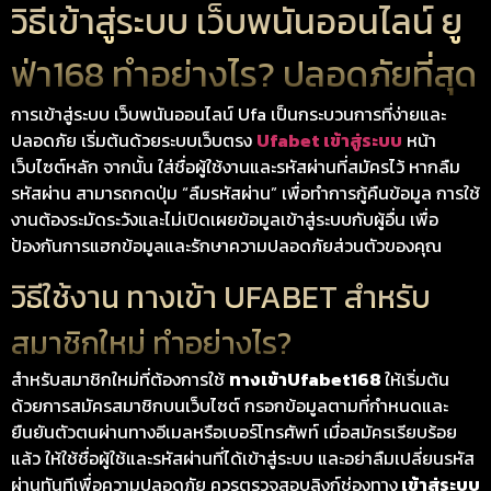
วิธีเข้าสู่ระบบ เว็บพนันออนไลน์ ยู
ฟ่า168 ทำอย่างไร? ปลอดภัยที่สุด
การเข้าสู่ระบบ เว็บพนันออนไลน์ Ufa เป็นกระบวนการที่ง่ายและ
ปลอดภัย เริ่มต้นด้วยระบบเว็บตรง
Ufabet เข้าสู่ระบบ
หน้า
เว็บไซต์หลัก จากนั้น ใส่ชื่อผู้ใช้งานและรหัสผ่านที่สมัครไว้ หากลืม
รหัสผ่าน สามารถกดปุ่ม “ลืมรหัสผ่าน” เพื่อทำการกู้คืนข้อมูล การใช้
งานต้องระมัดระวังและไม่เปิดเผยข้อมูลเข้าสู่ระบบกับผู้อื่น เพื่อ
ป้องกันการแฮกข้อมูลและรักษาความปลอดภัยส่วนตัวของคุณ
วิธีใช้งาน ทางเข้า UFABET สำหรับ
สมาชิกใหม่ ทำอย่างไร?
สำหรับสมาชิกใหม่ที่ต้องการใช้
ทางเข้าUfabet168
ให้เริ่มต้น
ด้วยการสมัครสมาชิกบนเว็บไซต์ กรอกข้อมูลตามที่กำหนดและ
ยืนยันตัวตนผ่านทางอีเมลหรือเบอร์โทรศัพท์ เมื่อสมัครเรียบร้อย
แล้ว ให้ใช้ชื่อผู้ใช้และรหัสผ่านที่ได้เข้าสู่ระบบ และอย่าลืมเปลี่ยนรหัส
ผ่านทันทีเพื่อความปลอดภัย ควรตรวจสอบลิงก์ช่องทาง
เข้าสู่ระบบ