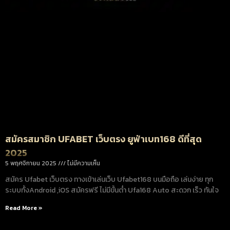
สมัครสมาชิก UFABET เว็บตรง ยูฟ่าเบท168 ดีที่สุด
2025
5 พฤศจิกายน 2025
ไม่มีความเห็น
สมัคร Ufabet เว็บตรง ทางเข้าเล่นเว็บ Ufabet168 บนมือถือ เล่นง่าย ทุก
ระบบทั้งAndroid ,iOS สมัครฟรี ไม่มีขั้นต่ำ Ufa168 Auto สะดวก เร็ว ทันใจ
Read More »