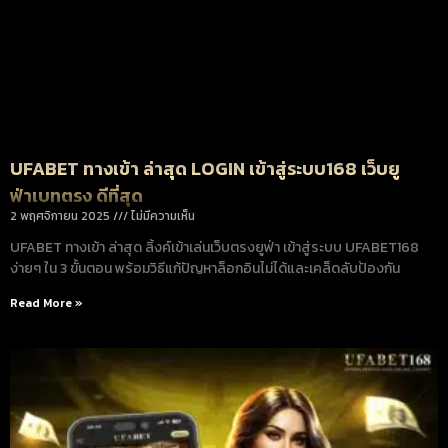
UFABET ทางเข้า ล่าสุด LOGIN เข้าสู่ระบบ168 เว็บยู
ฟ่าเบทตรง ดีที่สุด
2 พฤศจิกายน 2025
ไม่มีความเห็น
UFABET ทางเข้า ล่าสุด ลิ้งค์เข้าเล่นเว็บตรงยูฟ่า เข้าสู่ระบบ UFABET168
ง่ายๆ ใน 3 ขั้นตอน พร้อมวิธีแก้ปัญหาล็อกอินไม่ได้และเคล็ดลับป้องกัน
Read More »