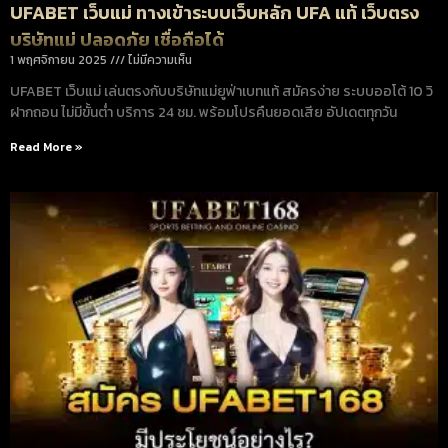
UFABET เว็บแม่ ทางเข้าระบบเว็บหลัก UFA แท้ เว็บตรง
บริษัทแม่ ปลอดภัย เชื่อถือได้
1 พฤศจิกายน 2025
ไม่มีความเห็น
UFABET เว็บแม่ เล่นตรงกับบริษัทแม่ยูฟ่าเบทแท้ สมัครง่าย ระบบออโต้ 10 วิ
ฝากถอน ไม่มีขั้นต่ำ บริการ 24 ชม. พร้อมโปรคืนยอดเสีย อัปเดตทุกวัน
Read More »