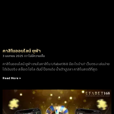
คาสิโนออนไลน์ ยูฟ่า
3 เมษายน 2025
ไม่มีความเห็น
คาสิโนออนไลน์ ยูฟ่า เกมในคาสิโน Ufabet168 มีอะไรบ้าง? เว็บตรง เล่นง่าย
ได้เงินจริง สล็อต ไฮโล ดัมมี่ ป๊อกเด้ง น้ำเต้าปูปลา คาสิโนสดดีที่สุด
Read More »