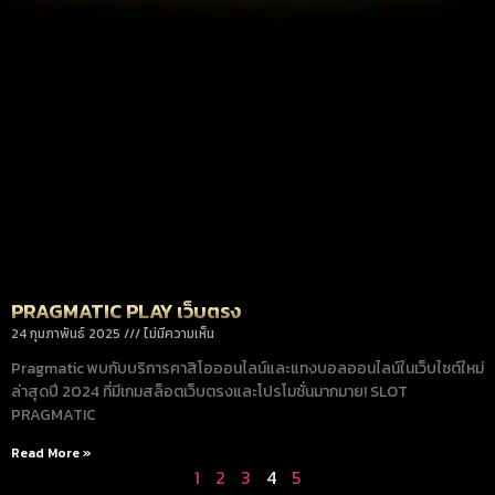
PRAGMATIC PLAY เว็บตรง
24 กุมภาพันธ์ 2025
ไม่มีความเห็น
Pragmatic พบกับบริการคาสิโอออนไลน์และแทงบอลออนไลน์ในเว็บไซต์ใหม่
ล่าสุดปี 2024 ที่มีเกมสล็อตเว็บตรงและโปรโมชั่นมากมาย! SLOT
PRAGMATIC
Read More »
1
2
3
4
5