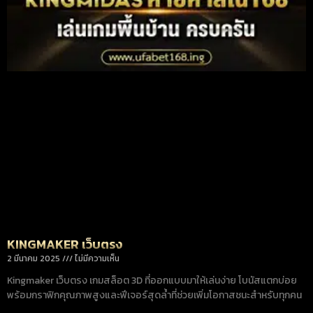
KINGMAKER เว็บตรง
2 มีนาคม 2025
ไม่มีความเห็น
Kingmaker เว็บตรง เกมสล็อต 3D ที่ออกแบบมาให้เล่นง่าย โบนัสแตกบ่อย
พร้อมกราฟิกคุณภาพสูงและฟีเจอร์สุดล้ำที่ช่วยเพิ่มโอกาสชนะสำหรับทุกคน