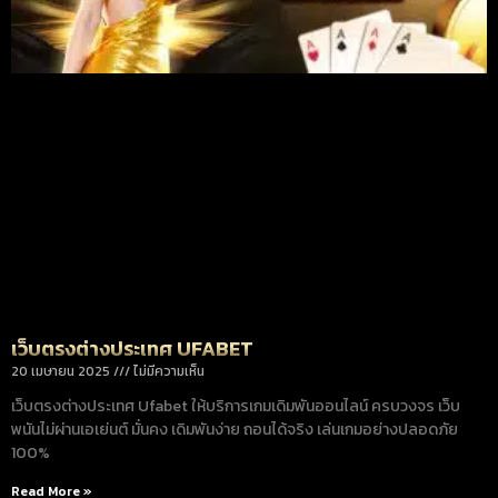
เว็บตรงต่างประเทศ UFABET
20 เมษายน 2025
ไม่มีความเห็น
เว็บตรงต่างประเทศ Ufabet ให้บริการเกมเดิมพันออนไลน์ ครบวงจร เว็บ
พนันไม่ผ่านเอเย่นต์ มั่นคง เดิมพันง่าย ถอนได้จริง เล่นเกมอย่างปลอดภัย
100%
Read More »