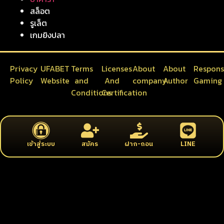
สล็อต
รูเล็ต
เกมยิงปลา
Privacy
UFABET
Terms
Licenses
About
About
Respons
Policy
Website
and
And
company
Author
Gaming
Conditions
Certification
เข้าสู่ระบบ
สมัคร
ฝาก-ถอน
LINE