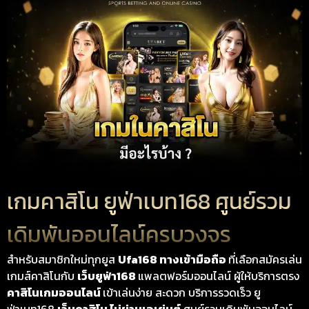
เกมคาสิโน ยูฟ่าเบท168 ศูนย์รวม
เดิมพันออนไลน์ครบวงจร
สำหรับสมาชิกใหม่ทุกยูส
Ufa168 ทางเข้ามือถือ
ที่เลือกสมัครเล่น
เกมส์คาสิโนกับ
เว็บยูฟ่า168
แพลตฟอร์มออนไลน์ ผู้ให้บริการตรง
คาสิโนเกมออนไลน์
เข้าเล่นง่าย สะดวก บริการรวดเร็ว ยู