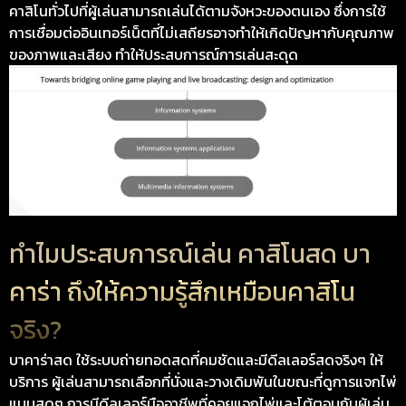
คาสิโนทั่วไปที่ผู้เล่นสามารถเล่นได้ตามจังหวะของตนเอง ซึ่งการใช้
การเชื่อมต่ออินเทอร์เน็ตที่ไม่เสถียรอาจทำให้เกิดปัญหากับคุณภาพ
ของภาพและเสียง ทำให้ประสบการณ์การเล่นสะดุด
ทำไมประสบการณ์เล่น คาสิโนสด บา
คาร่า ถึงให้ความรู้สึกเหมือนคาสิโน
จริง?
บาคาร่าสด ใช้ระบบถ่ายทอดสดที่คมชัดและมีดีลเลอร์สดจริงๆ ให้
บริการ ผู้เล่นสามารถเลือกที่นั่งและวางเดิมพันในขณะที่ดูการแจกไพ่
แบบสดๆ การมีดีลเลอร์มืออาชีพที่คอยแจกไพ่และโต้ตอบกับผู้เล่น