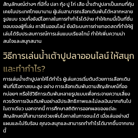
สัญลักษณ์ต่างๆ ที่มีทั้ง ปลา กุ้ง ปู ไก่ เสือ น้ำเต้าปูปลาเป็นเกมที่คุ้น
เคยในประเทศไทยมานาน ผู้เล่นสามารถเลือกเดิมพันได้หลากหลาย
รูปแบบ รวมทั้งยังมีโอกาสในการทำกำไรได้ง่าย ทำให้เกมนี้เป็นที่ชื่น
ชอบของผู้ที่เล่น คาสิโนออนไลน์ ยังมีระบบการถ่ายทอดสดที่ทำให้ผู้
เล่นได้รับประสบการณ์การเล่นแบบเรียลไทม์ ทำให้เพิ่มความน่า
สนใจและสนุกสนาน
วิธีการเล่นน้ำเต้าปูปลาออนไลน์ ให้สนุก
และทำกำไร?
การเล่นน้ำเต้าปูปลาให้ได้กำไร ผู้เล่นควรเริ่มต้นด้วยการเลือกเดิม
พันที่มีโอกาสชนะสูง อย่าง การเลือกเดิมพันตามสัญลักษณ์ที่ออ
กบ่อยๆ หรือใช้วิธีการเดิมพันหลายรูปแบบเพื่อกระจายความเสี่ยง
ควรจัดการเงินเดิมพันอย่างมีประสิทธิภาพและไม่ลงเงินมากเกินไป
ในตาเดียว นอกจากนี้ การศึกษาสถิติการออกผลของแต่ละ
สัญลักษณ์ก็สามารถช่วยเพิ่มโอกาสในการชนะได้ เมื่อเล่นอย่างมี
แผนและไม่รีบร้อน คุณจะสนุกและสามารถทำกำไรได้มากขึ้นจากเกม
นี้