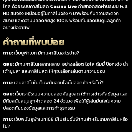
ไกล ด้วยระบบคาสิโนสด
Casino Live
ถ่ายทอดสดผ่านระบบ Full
HD สมจริง เหมือนอยู่ในคาสิโนจริง ๆ มาพร้อมกับความสะดวก
สบาย และความปลอดภัยสูง 100% พร้อมทีมแอดมินดูแลลูกค้า
อย่างมืออาชีพ
คำถามที่พบบ่อย
ถาม:
เว็บยูฟ่าเบท มีเกมคาสิโนอะไรบ้าง?
ตอบ:
มีเกมคาสิโนหลากหลาย อย่างสล็อต ไฮโล ดัมมี่ ป๊อกเด้ง น้ำ
เต้าปูปลา และคาสิโนสด ให้คุณเลือกเล่นตามความชอบ
ถาม:
เล่นคาสิโนในเว็บพนันออนไลน์ปลอดภัยหรือไม่?
ตอบ:
เว็บเรามีระบบความปลอดภัยสูงสุด ใช้การเข้ารหัสข้อมูล และ
มีทีมสนับสนุนลูกค้าตลอด 24 ชั่วโมง เพื่อให้ผู้เล่นมั่นใจในความ
ปลอดภัยของข้อมูลและการทำธุรกรรม
ถาม:
เว็บพนันยูฟ่าเบท168 มีโปรโมชั่นพิเศษสำหรับเกมคาสิโนหรือ
ไม่?