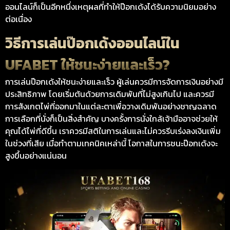
ออนไลน์ก็เป็นอีกหนึ่งเหตุผลที่ทำให้ป๊อกเด้งได้รับความนิยมอย่าง
ต่อเนื่อง
วิธีการเล่นป๊อกเด้งออนไลน์ใน
UFABET ให้ชนะง่ายและเร็ว?
การเล่นป๊อกเด้งให้ชนะง่ายและเร็ว ผู้เล่นควรมีการจัดการเงินอย่างมี
ประสิทธิภาพ โดยเริ่มต้นด้วยการเดิมพันที่ไม่สูงเกินไป และควรมี
การสังเกตไพ่ที่ออกมาในแต่ละตาเพื่อวางเดิมพันอย่างชาญฉลาด
การเลือกที่นั่งก็เป็นสิ่งสำคัญ บางครั้งการนั่งใกล้เจ้ามืออาจช่วยให้
คุณได้ไพ่ที่ดีขึ้น เราควรมีสติในการเล่นและไม่ควรรีบเร่งลงเงินเพิ่ม
ในช่วงที่เสีย เมื่อทำตามเทคนิคเหล่านี้ โอกาสในการชนะป๊อกเด้งจะ
สูงขึ้นอย่างแน่นอน