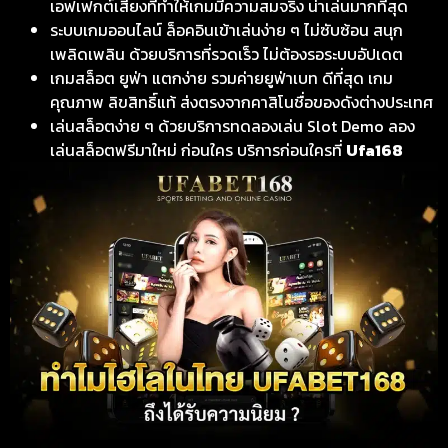
เอฟเฟกต์เสียงที่ทำให้เกมมีความสมจริง น่าเล่นมากที่สุด
ระบบเกมออนไลน์ ล็อคอินเข้าเล่นง่าย ๆ ไม่ซับซ้อน สนุก
เพลิดเพลิน ด้วยบริการที่รวดเร็ว ไม่ต้องรอระบบอัปเดต
เกมสล็อต ยูฟ่า แตกง่าย รวมค่ายยูฟ่าเบท ดีที่สุด เกม
คุณภาพ ลิขสิทธิ์แท้ ส่งตรงจากคาสิโนชื่อของดังต่างประเทศ
เล่นสล็อตง่าย ๆ ด้วยบริการทดลองเล่น Slot Demo ลอง
เล่นสล็อตฟรีมาใหม่ ก่อนใคร บริการก่อนใครที่
Ufa168