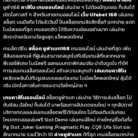
ยูฟ่า168
คาสิโน เกมออนไลน์
เล่นง่าย ๆ ไม่ต้องมีทุนเยอะ ก็เล่นได้
เปิดโอกาสดี ๆ สำหรับสายเกมออนไลน์
เว็บ Ufabet 168
เล่นเกม
สล็อต บนมือถือ ได้แล้ววันนี้ ปั่นสล็อตเกมลิขสิทธิ์แท้ แตกง่าย แตก
โบนัสเยอะที่สุด เกมยอดฮิต ได้รับความนิยมอย่างมาก เล่นง่าย
อัตราจ่ายเงินรางวัลสูงสุด แจ็คพอตใหญ่
เกมส์คาสิโน
สล็อต ยูฟ่าเบท168
เกมออนไลน์ เล่นง่ายที่สุด เพิ่ม
สีสันของเกมส์ ที่ผู้เล่นสามารถสนุกไปกับธีมเกมส์ที่หลากหลาย
ฟีเจอร์พิเศษ โบนัสฟรี ออกแบบกราฟิกสมจริง น่าดึงดูดใจ ทำให้
การเล่นเกมสล็อตออนไลน์ สร้างความสนุกเข้า
เล่นเกมคาสิโน
เพลิดเพลินไปกับรูปแบบของแต่ละเกม โบนัสแจ็คพอตใหญ่ ลุ้นได้
จริง เปิดโอกาสในการชนะรางวัลใหญ่ง่าย ๆ
เกมคาสิโนออนไลน์
สล็อตยูฟ่าเบท เล่นง่าย วิธีการเล่นสล็อต ไม่
ซับซ้อน มือใหม่ ก็เล่นได้ มาพร้อมการอัปเดตเกมใหม่ ๆ ทุกสัปดาห์
บริการทดลองเล่นเกมสล็อตฟรีได้ก่อนใคร ไม่ต้องเติมเงินก่อน
โหมดทดลองเล่นฟรี Slot Demo เล่นเกมส์ใหม่ ค่ายใหญ่ชื่อดังทั้ง
Pg Slot ,Joker Gaming ,Pragmatic Play ,CQ9 ,Ufa Slot และ
อีกมากมาย รวมไว้กว่า 10
ค่ายยูฟ่าเบท
ดีที่สุด เกมสล็อตแตกง่าย