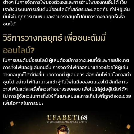
ต่างๆ ในการจัดการไพ่ของตัวเองและการอ่านไพ่ของคนอื่นได้ เว็บ
เรายังมีระบบการเล่นดัมมี่ออนไลน์ที่เสถียรและปลอดภัย ทำให้ผู้เล่น
มั่นใจในทุกการเดิมพันและสามารถสนุกไปกับการวางกลยุทธ์เพื่อ
ชนะได้
วิธีการวางกลยุทธ์ เพื่อชนะดัมมี่
ออนไลน์
?
ในการชนะดัมมี่ออนไลน์ ผู้เล่นต้องมีการวางแผนที่ดีและคอยสังเกต
การทิ้งไพ่ของผู้เล่นคนอื่น การจดจำไพ่ที่ออกมาแล้วจะช่วยให้ผู้เล่น
วางกลยุทธ์ได้ดียิ่งขึ้น นอกจากนี้ ผู้เล่นควรเลือกเก็บไพ่ที่มีโอกาสทำ
ชุดได้ อย่าง ไพ่ที่สามารถเข้าคู่กับไพ่ในมือของตนเองได้ อีกทั้งการ
วางไพ่ในแต่ละครั้งก็ควรทำอย่างรอบคอบ เพื่อไม่ให้คู่ต่อสู้ได้ไพ่ดีๆ
ไป การรู้จังหวะในการทิ้งไพ่ที่เหมาะสมและการเก็บไพ่ที่ถูกต้องจะช่วย
เพิ่มโอกาสในการชนะ