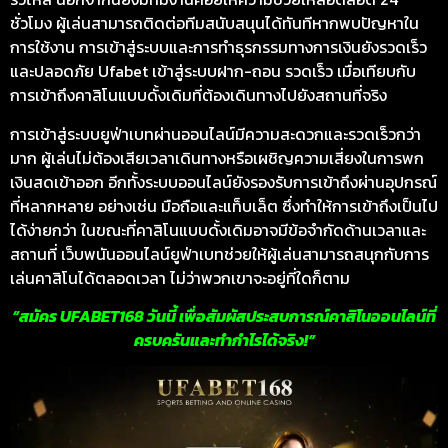
ชั่วโมง ผู้เล่นสามารถติดต่อทีมสนับสนุนได้ทันทีหากพบปัญหาใน
การใช้งาน การเข้าสู่ระบบและการทำธุรกรรมทางการเงินยังรวดเร็ว
และปลอดภัย Ufabet เข้าสู่ระบบฝาก-ถอน รวดเร็ว เมื่อเทียบกับ
การเข้าถึงคาสิโนแบบดั้งเดิมที่ต้องเดินทางไปยังสถานที่จริง
การเข้าสู่ระบบยูฟ่าเบทผ่านออนไลน์มีความสะดวกและรวดเร็วกว่า
มาก ผู้เล่นไม่ต้องเสียเวลาเดินทางหรือเผชิญความเสี่ยงในการพก
เงินสดเข้าออก อีกทั้งระบบออนไลน์ยังรองรับการเข้าถึงผ่านอุปกรณ์
ที่หลากหลาย อย่างเช่น มือถือและแท็บเล็ต ซึ่งทำให้การเข้าถึงเป็นไป
ได้ง่ายกว่า ในขณะที่คาสิโนแบบดั้งเดิมอาจมีข้อจำกัดด้านเวลาและ
สถานที่ เว็บพนันออนไลน์ยูฟ่าเบทช่วยให้ผู้เล่นสามารถสนุกกับการ
เล่นคาสิโนได้ตลอดเวลา ไม่ว่าพวกเขาจะอยู่ที่ใดก็ตาม
“สมัคร UFABET168 วันนี้ เพื่อสัมผัสประสบการณ์คาสิโนออนไลน์ที่
ครบครันและทำกำไรได้จริง!”