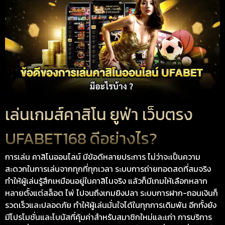
เล่นเกมส์คาสิโน ยูฟ่า เว็บตรง
UFABET168 ดีอย่างไร?
การเล่น คาสิโนออนไลน์ มีข้อดีหลายประการ ไม่ว่าจะเป็นความ
สะดวกในการเล่นจากทุกที่ทุกเวลา ระบบการถ่ายทอดสดที่สมจริง
ทำให้ผู้เล่นรู้สึกเหมือนอยู่ในคาสิโนจริง แล้วก็มีเกมให้เลือกหลาก
หลายตั้งแต่สล็อต ไพ่ ไปจนถึงเกมยิงปลา ระบบการฝาก-ถอนเงินก็
รวดเร็วและปลอดภัย ทำให้ผู้เล่นมั่นใจได้ในทุกการเดิมพัน อีกทั้งยัง
มีโปรโมชั่นและโบนัสที่คุ้มค่าสำหรับสมาชิกใหม่และเก่า การบริการ