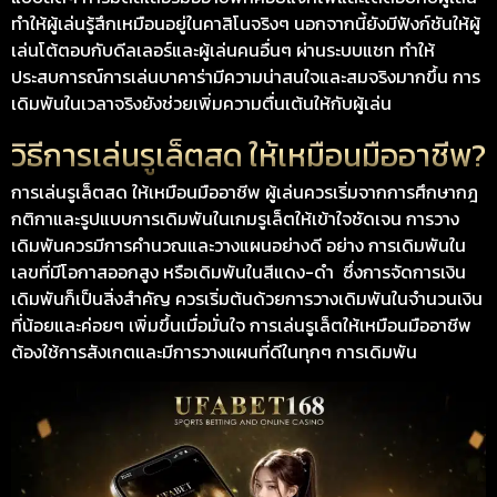
ทำให้ผู้เล่นรู้สึกเหมือนอยู่ในคาสิโนจริงๆ นอกจากนี้ยังมีฟังก์ชันให้ผู้
เล่นโต้ตอบกับดีลเลอร์และผู้เล่นคนอื่นๆ ผ่านระบบแชท ทำให้
ประสบการณ์การเล่นบาคาร่ามีความน่าสนใจและสมจริงมากขึ้น การ
เดิมพันในเวลาจริงยังช่วยเพิ่มความตื่นเต้นให้กับผู้เล่น
วิธีการเล่นรูเล็ตสด ให้เหมือนมืออาชีพ?
การเล่นรูเล็ตสด ให้เหมือนมืออาชีพ ผู้เล่นควรเริ่มจากการศึกษากฎ
กติกาและรูปแบบการเดิมพันในเกมรูเล็ตให้เข้าใจชัดเจน การวาง
เดิมพันควรมีการคำนวณและวางแผนอย่างดี อย่าง การเดิมพันใน
เลขที่มีโอกาสออกสูง หรือเดิมพันในสีแดง-ดำ ซึ่งการจัดการเงิน
เดิมพันก็เป็นสิ่งสำคัญ ควรเริ่มต้นด้วยการวางเดิมพันในจำนวนเงิน
ที่น้อยและค่อยๆ เพิ่มขึ้นเมื่อมั่นใจ การเล่นรูเล็ตให้เหมือนมืออาชีพ
ต้องใช้การสังเกตและมีการวางแผนที่ดีในทุกๆ การเดิมพัน