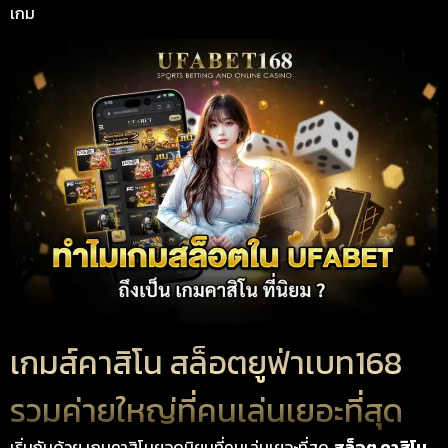
เกม
เกมส์คาสิโน สล็อตยูฟ่าเบท168
รวมค่ายใหญ่ที่คนเล่นเยอะที่สุด
เริ่มกันด้วย เกมคาสิโนยอดนิยมที่คนเล่นเยอะที่สุด
สล็อต คาสิโน