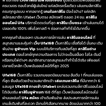
ฟ่าเบท168
เว็บคาสิโน ไม่ผ่านเอเย่นต์
ศูนย์รวมเดิมพันออนไลน์
ครบวงจร ตอบโจทย์ผู้เล่นใหม่ แค่สมัครครั้งเดียว เล่นเกมส์คาสิโน
ครบทุกรูปแบบ หากอยากรู้
เกมในคาสิโน
มีอะไรบ้าง? แค่คลิก
สมัครสมาชิก Ufabet เว็บตรง สมัครฟรี ตลอด 24 ชม.
คาสิโน
ออนไลน์ Ufa
บริการโดดเด่นที่สุด
คาสิโน เว็บตรง
เข้าเล่นเกมได้
ปลอดภัย 100% เพิ่มโอกาสดี ๆ ช่องทางทำกำไรได้มากขึ้น
หากคุณกำลังมองหา ประสบการณ์การเล่น
คาสิโนออนไลน์
ที่
สนุกสนานและคุ้มค่า
เว็บ Ufa168
เว็บคาสิโน เชื่อถือได้ มั่นคง เดิม
พันง่าย
ยูฟ่าเบท Vip
ระบบให้บริการทันสมัยที่สุด
คาสิโนต่าง
ประเทศ
ตอบโจทย์ทุกความต้องการ ไม่ว่าจะเป็นสล็อต ไฮโล ดัมมี่
หรือเกมไพ่ต่างๆ สมาชิกสามารถสนุกและทำกำไรได้จริง เพียงแค่
ปลายนิ้วคลิก เว็บพนันออนไลน์ดีที่สุด 2025
Ufa168
เว็บคาสิโน รวมเกมยอดนิยมมาแรง อันดับ 1 ที่คนเล่นเยอะ
ที่สุด ยืนยันด้วยจำนวนสมาชิกเข้า
เล่นเกมคาสิโน
ที่มีมากกว่า 6
แสนยูส
Ufa168 ทางเข้า Ufabet
แหล่งรวมเกมส์คาสิโนออนไลน์
ได้เงินจริง
คาสิโนยูฟ่าเบท
168 ดีที่สุด เว็บพนันออนไลน์ตรงไม่
ผ่านเอเย่นต์
Ufa สมัคร
เข้าเดิมพันง่าย ส่งประสบการณ์การเล่น
เกมส์เดิมพันที่สะดวก มีเกมให้เลือกมากมาย อัดแน่นมากกว่า 100