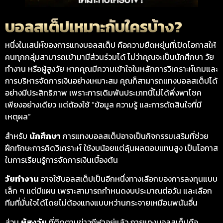
บอลสเต็ปเหมาะกับใครบ้าง?
หนึ่งในเสน่ห์ของการแทงบอลสเต็ป คือความยืดหยุ่นที่เปิดโอกาสให้
คนทุกกลุ่มสามารถเข้ามามีส่วนร่วมได้ ไม่ว่าคุณจะเป็นนักศึกษา วัย
ทำงาน หรือผู้สูงวัย หากคุณมีความเข้าใจในหลักการวิเคราะห์เกมและ
การบริหารจัดการเงินอย่างเหมาะสม คุณก็สามารถแทงบอลสเต็ปได้
อย่างมีประสิทธิภาพ เพราะการเดิมพันประเภทนี้ไม่ได้พึ่งพาโชค
เพียงอย่างเดียว แต่ต้องใช้ “ข้อมูล ความรู้ และการตัดสินใจที่มี
เหตุผล”
สำหรับ
นักศึกษา
การแทงบอลสเต็ปอาจเป็นกิจกรรมเสริมที่ช่วย
ฝึกทักษะการคิดวิเคราะห์ ใช้งบน้อยแต่ลุ้นผลตอบแทนสูง เป็นโอกาส
ในการเรียนรู้การจัดการเงินเบื้องต้น
วัยทำงาน
อาจใช้บอลสเต็ปเป็นอีกหนึ่งทางเลือกของการลงทุนแบบ
เล็ก ๆ แต่มีแผน เพราะสามารถกำหนดงบประมาณต่อวัน และเลือก
ทีมที่มั่นใจได้โดยไม่ต้องแทงแบบหว่านกระจายเหมือนพนันอื่น
ส่วน
ผู้สูงวัย
ที่ติดตามข่าวกีฬาอยู่แล้ว การแทงบอลสเต็ปคือ