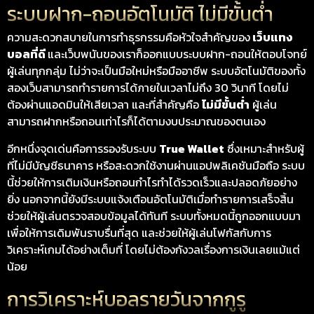
ระบบฝาก-ถอนอัตโนมัติ ไม่มีขั้นต่ำ
ความสะดวกสบายในการทำธุรกรรมคือหัวใจสำคัญของ
เว็บแทง
บอลที่ดี
และเว็บพนันของเราก็ออกแบบระบบฝาก-ถอนให้ตอบโจทย์
ผู้เล่นทุกกลุ่ม ไม่ว่าจะเป็นมือใหม่หรือมืออาชีพ ระบบอัตโนมัติของทั้ง
สองเว็บสามารถทำรายการได้ภายในเวลาไม่ถึง 30 วินาที โดยไม่
ต้องผ่านแอดมินให้เสียเวลา และที่สำคัญคือ
ไม่มีขั้นต่ำ
ผู้เล่น
สามารถฝากหรือถอนเท่าไรก็ได้ตามงบประมาณของตนเอง
อีกหนึ่งจุดเด่นคือการรองรับระบบ
True Wallet
ซึ่งเหมาะสำหรับผู้
ที่ไม่มีบัญชีธนาคาร หรือสะดวกใช้งานผ่านแอปพลิเคชันมือถือ ระบบ
นี้ช่วยให้การเติมเงินหรือถอนกำไรทำได้รวดเร็วและปลอดภัยอย่าง
ยิ่ง นอกจากนี้ยังมีระบบแจ้งเตือนอัตโนมัติเมื่อทำรายการเสร็จสิ้น
ช่วยให้ผู้เล่นตรวจสอบข้อมูลได้ทันที ระบบทั้งหมดนี้ถูกออกแบบมา
เพื่อให้การเดิมพันราบรื่นที่สุด และช่วยให้ผู้เล่นโฟกัสกับการ
วิเคราะห์เกมได้อย่างเต็มที่ โดยไม่ต้องกังวลเรื่องการเงินเลยแม้แต่
น้อย
การวิเคราะห์บอลรายวันจากกูรู