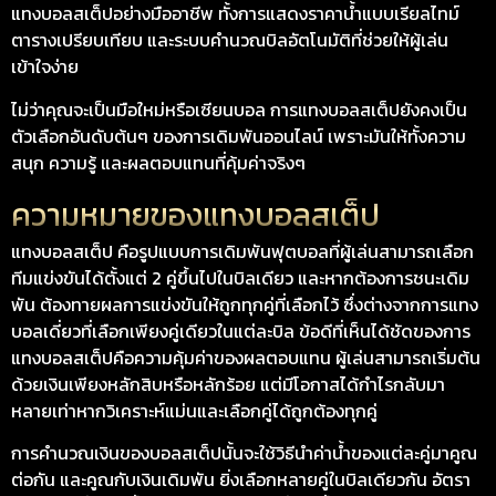
แทงบอลสเต็ปอย่างมืออาชีพ ทั้งการแสดงราคาน้ำแบบเรียลไทม์
ตารางเปรียบเทียบ และระบบคำนวณบิลอัตโนมัติที่ช่วยให้ผู้เล่น
เข้าใจง่าย
ไม่ว่าคุณจะเป็นมือใหม่หรือเซียนบอล การแทงบอลสเต็ปยังคงเป็น
ตัวเลือกอันดับต้นๆ ของการเดิมพันออนไลน์ เพราะมันให้ทั้งความ
สนุก ความรู้ และผลตอบแทนที่คุ้มค่าจริงๆ
ความหมายของแทงบอลสเต็ป
แทงบอลสเต็ป คือรูปแบบการเดิมพันฟุตบอลที่ผู้เล่นสามารถเลือก
ทีมแข่งขันได้ตั้งแต่ 2 คู่ขึ้นไปในบิลเดียว และหากต้องการชนะเดิม
พัน ต้องทายผลการแข่งขันให้ถูกทุกคู่ที่เลือกไว้ ซึ่งต่างจากการแทง
บอลเดี่ยวที่เลือกเพียงคู่เดียวในแต่ละบิล ข้อดีที่เห็นได้ชัดของการ
แทงบอลสเต็ปคือความคุ้มค่าของผลตอบแทน ผู้เล่นสามารถเริ่มต้น
ด้วยเงินเพียงหลักสิบหรือหลักร้อย แต่มีโอกาสได้กำไรกลับมา
หลายเท่าหากวิเคราะห์แม่นและเลือกคู่ได้ถูกต้องทุกคู่
การคำนวณเงินของบอลสเต็ปนั้นจะใช้วิธีนำค่าน้ำของแต่ละคู่มาคูณ
ต่อกัน และคูณกับเงินเดิมพัน ยิ่งเลือกหลายคู่ในบิลเดียวกัน อัตรา