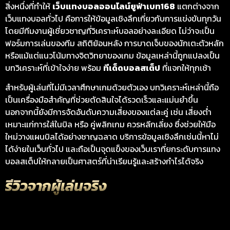
สิ่งหนึ่งที่ทำให้
เว็บแทงบอลออนไลน์ยูฟ่าเบท168
แตกต่างจาก
เว็บแทงบอลทั่วไป คือการให้ข้อมูลเชิงลึกเกี่ยวกับการแข่งขันทุกวัน
โดยมีทีมงานผู้เชี่ยวชาญที่วิเคราะห์บอลอย่างละเอียด ไม่ว่าจะเป็น
ฟอร์มการเล่นของทีม สถิติย้อนหลัง การบาดเจ็บของนักเตะตัวหลัก
หรือแม้แต่แนวโน้มทางจิตวิทยาของเกม ข้อมูลเหล่านี้ถูกแปลงเป็น
บทวิเคราะห์ที่เข้าใจง่าย พร้อม
ทีเด็ดบอลสเต็ป
ที่แจกให้ทุกเช้า
สำหรับผู้เล่นที่ไม่มีเวลาศึกษาเกมด้วยตัวเอง บทวิเคราะห์เหล่านี้ถือ
เป็นเครื่องมือสำคัญที่ช่วยตัดสินใจได้รวดเร็วและแม่นยำขึ้น
นอกจากนี้ยังมีการจัดอันดับความเสี่ยงของแต่ละคู่ เช่น เสี่ยงต่ำ
เหมาะแก่การใส่ในบิล หรือ คู่พลิกเกม ควรหลีกเลี่ยง ซึ่งช่วยให้มือ
ใหม่วางแผนบิลได้อย่างชาญฉลาด บริการข้อมูลเชิงลึกเช่นนี้หาไม่
ได้ง่ายในเว็บทั่วไป และถือเป็นจุดแข็งของเว็บเราที่ยกระดับการแทง
บอลสเต็ปให้กลายเป็นศาสตร์ที่น่าเรียนรู้และสร้างกำไรได้จริง
รีวิวจากผู้เล่นจริง
“ผมเริ่มจากการแทงบอลสเต็ป 3คู่ที่UFABET168 ด้วยเงินแค่
100บาท ตอนแรกก็ไม่มั่นใจ แต่เว็บมีบทวิเคราะห์ให้ทุกวัน ผมอ่าน
แล้วลองวางบิล ผลคือเข้าทุกคู่ ได้เกือบ 600บาท จากนั้นก็มั่นใจ