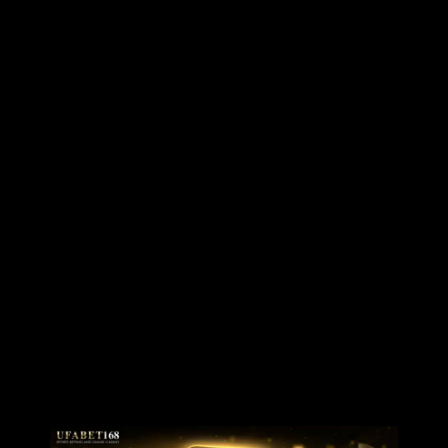
และเริ่มศึกษาจริงจัง ตอนนี้ใช้วางแผนเป็นรายได้เสริมเลยครับ”
— ธีรพงศ์, อายุ 29 ปี, พนักงานบัญชี
“ตอนแรกไม่เคยแทงบอลออนไลน์เลย กลัวว่าจะใช้งานยาก แต่
เว็บUFA168 มีระบบภาษาไทย ใช้ง่ายมาก ฝากเงินผ่านทรูวอลเล็ตได้
ด้วย พอแทงถูก ระบบก็คิดเงินให้เลย ไม่ต้องมานั่งคิดเอง ชอบตรง
ที่ไม่ต้องผ่านคนกลางค่ะ”
— ศิรินาถ, อายุ 41 ปี, แม่บ้านออนไลน์
“ผมเล่นเว็บอื่นมาก่อน แต่ราคาน้ำไม่ดีเท่าUFABET168 เว็บนี้
อัปเดตราคาเร็ว กดแทงแล้วราคาคงที่ ไม่เปลี่ยนกลางคัน แถมมีที
เด็ดบอลสเต็ปแจกทุกวัน ไม่ต้องมานั่งวิเคราะห์เองให้ปวดหัว”
— จักรกฤษณ์, อายุ 35 ปี, พนักงานขาย
“เว็บนี้เหมาะกับคนที่ชอบแทงบอลจริงๆ เพราะข้อมูลครบ ราคาดี
ฝากถอนไว ผมแทงแค่วันละบิล3คู่ ลงวันละ 100 แต่เฉลี่ยกำไร
สัปดาห์ละพันกว่า ถือว่าโอเคมากเลยครับ”
— อนุชา, อายุ 47 ปี, พ่อค้าตลาดนัด