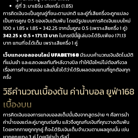
คู่ที่ 3: บาเยิร์น เสียครึ่ง (1.85)
การคิดเงินจะเป็นคูณคู่ที่ชนะตามปกติ และคู่ที่เสียครึ่งจะถูกแปลง
เป็นการคูณ 0.5 ของเงินเดิมพัน โดยมีรูปแบบการคิดเงินแบบใหม่
100 x 1.85 x 1.85 = 342.25 จากนั้นคูณ 0.5 (เพราะเสียครึ่ง 1 คู่)
342.25 x 0.5 = 171.13 บาท
ในกรณีนี้ผู้เล่นจะได้รับเพียง 171.13
บาท แทนที่จะได้เต็ม เพราะเสียครึ่ง 1 คู่
เว็บแทงบอลออนไลน์
UFABET168
มีระบบคำนวณเงินอัตโนมัติ
ที่แม่นยำ และแสดงผลทันทีหลังวางบิล ทำให้มือใหม่ไม่ต้องกังวล
เรื่องการคำนวณเอง และมั่นใจได้ว่าได้รับผลตอบแทนที่ถูกต้องทุก
ครั้ง
วิธีคำนวณเบื้องต้น ค่าน้ำบอล ยูฟ่า168
เบื้องบน
การคิดเงินของการแทงบอลสเต็ปนั้นอิงจากสูตรง่าย ๆ คือการนำ
ค่าน้ำของแต่ละคู่มาคูณต่อกัน แล้วจึงคูณกับเงินที่คุณวางเดิมพัน
โดยหากทายถูกทุกคู่ ก็จะได้รับเงินเต็มจำนวนตามผลคูณนั้น เช่น
หากคุณแทง 3 คู่ โดยมีค่าน้ำ ดังนี้