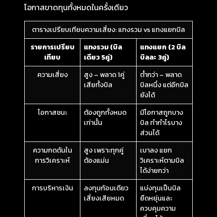
โอกาสขาดทุนทั้งหมดในครั้งเดียว
ตารางเปรียบเทียบความเสี่ยง: แทงรวม vs แทงแยกบิล
รายการเปรียบ
แทงรวม (บิล
แทงแยก (2 บิล
เทียบ
เดียว 5คู่)
บิลละ 3คู่)
ความเสี่ยง
สูง – พลาด 1คู่
ต่ำกว่า – พลาด
เสียทั้งบิล
บิลหนึ่ง แต่อีกบิล
ยังได้
โอกาสชนะ
ต้องถูกทั้งหมด
มีโอกาสถูกบาง
เท่านั้น
บิล ทำกำไรบาง
ส่วนได้
ความกดดันใน
สูง เพราะทุกคู่
เบาลง แยก
การวิเคราะห์
ต้องแม่น
วิเคราะห์ตามบิล
ได้ง่ายกว่า
การบริหารเงิน
ลงทุนก้อนเดียว
แบ่งทุนเป็นบิล
เสี่ยงเสียหมด
ยืดหยุ่นและ
ควบคุมความ