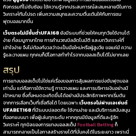
กิจกรรมที่ไม่ซับซ้อน ใช้ความรู้จากประสบการณ์สะสมหลายปีในการ
วิเคราะห์ทีมโปรด เพิ่มความสนุกและความตื่นเต้นให้กับการชม
ฟุตบอลมากขึ้น
เว็บตรงไม่มีขั้นต่ำUFA168
ยังมีระบบที่ช่วยให้คนทุกวัยใช้งานได้
ง่าย ทั้งเมนูภาษาไทย การคำนวณบิลอัตโนมัติ และบทวิเคราะห์ที่
เข้าใจง่าย จึงไม่ต้องกังวลว่าจะเป็นมือใหม่หรือผู้สูงวัย ขอแค่มี ความ
รู้และวางแผน ทุกคนก็มีโอกาสทำกำไรจากบอลสเต็ปได้ไม่ยากเลย
สรุป
การแทงบอลสเต็ปไม่ใช่แค่เรื่องของการลุ้นผลการแข่งขันฟุตบอล
เท่านั้น แต่คือการใช้ความรู้ การวางแผน และการบริหารเงินอย่างมี
เป้าหมาย ซึ่งทั้งหมดจะเกิดขึ้นได้อย่างมีประสิทธิภาพหากเริ่มต้น
จากการเลือกเว็บที่เชื่อถือได้ โดยเฉพาะ
เว็บตรงไม่ผ่านเอเย่นต์
UFABET168
ที่มีระบบปลอดภัย ใช้งานง่าย และมีบริการสนับสนุน
ที่ออกแบบมา เพื่อผู้เล่นทุกระดับ หากคุณมีข้อมูลที่ดีและรู้จัก
วิเคราะห์ ทุกบิลของการแทงบอลสเต็ป
Football Betting
ก็
สามารถกลายเป็นโอกาสสร้างรายได้ที่มั่นคงได้ในระยะยาว เพราะนี่