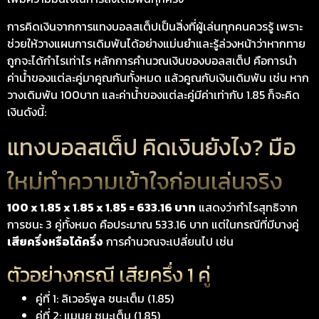
การคิดเงินจากการแทงบอลสเต็ปเป็นสิ่งที่ผู้เล่นทุกคนควรรู้ เพราะ
ช่วยให้วางแผนการเดิมพันได้อย่างแม่นยำและรู้ล่วงหน้าว่าหากทาย
ถูกจะได้กำไรเท่าไร หลักการคำนวณเงินของบอลสเต็ป คือการนำ
ค่าน้ำของแต่ละคู่มาคูณกันทั้งหมด แล้วคูณกับเงินเดิมพัน เช่น หาก
วางเดิมพัน 100บาท และค่าน้ำของแต่ละคู่มีค่าเท่ากับ 1.85 ก็จะคิด
เงินดังนี้:
แทงบอลสเต็ป คิดเงินยังไง? มือ
ใหม่ทำความเข้าใจก่อนเล่นจริง
100 x 1.85 x 1.85 x 1.85 = 633.16 บาท
แสดงว่ากำไรสุทธิจาก
การชนะ 3 คู่ทั้งหมด คือประมาณ 533.16 บาท แต่ในกรณีที่มีบางคู่
เสียครึ่งหรือได้ครึ่ง
การคำนวณจะเปลี่ยนไป เช่น
ตัวอย่างกรณี เสียครึ่ง 1 คู่
คู่ที่ 1: ลิเวอร์พูล ชนะเต็ม (1.85)
คู่ที่ 2: แมนยู ชนะเต็ม (1.85)