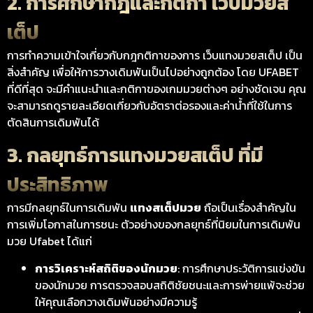
2. การศึกษากฎและกติกา เว็บมวยส
เต็ป
การทำความเข้าใจเกี่ยวกับกฎกติกาของการ เว็บแทงมวยสเต็ป เป็น
สิ่งสำคัญ เพื่อให้การวางเดิมพันเป็นไปอย่างถูกต้อง โดย UFABET
ที่ดีที่สุด จะมีคำแนะนำและกติกาของเกมมวยต่างๆ อย่างชัดเจน คุณ
จะสามารถดูรายละเอียดเกี่ยวกับอัตราต่อรองและค่าน้ำที่ใช้ในการ
ตัดสินการเดิมพันได้
3. กลยุทธ์การแทงมวยสเต็ป ที่มี
ประสิทธิภาพ
การมีกลยุทธ์ในการเดิมพัน
แทงสเต็ปมวย
ถือเป็นเรื่องสำคัญใน
การเพิ่มโอกาสในการชนะ ตัวอย่างของกลยุทธ์ที่นิยมในการเดิมพัน
มวย Ufabet ได้แก่
การวิเคราะห์สถิติของนักมวย
: การศึกษาประวัติการแข่งขัน
ของนักมวย การตรวจสอบสถิติชัยชนะและการพ่ายแพ้จะช่วย
ให้คุณเลือกวางเดิมพันอย่างมีความรู้