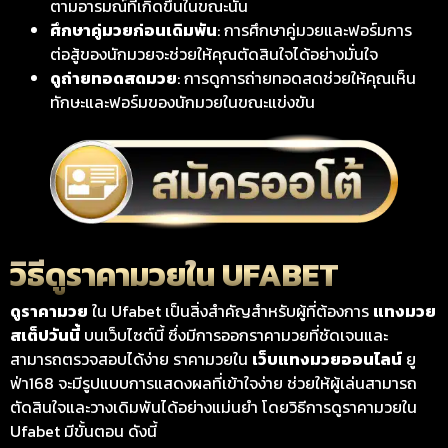
ตามอารมณ์ที่เกิดขึ้นในขณะนั้น
ศึกษาคู่มวยก่อนเดิมพัน
: การศึกษาคู่มวยและฟอร์มการ
ต่อสู้ของนักมวยจะช่วยให้คุณตัดสินใจได้อย่างมั่นใจ
ดูถ่ายทอดสดมวย
: การดูการถ่ายทอดสดช่วยให้คุณเห็น
ทักษะและฟอร์มของนักมวยในขณะแข่งขัน
วิธีดูราคามวยใน UFABET
ดูราคามวย
ใน Ufabet เป็นสิ่งสำคัญสำหรับผู้ที่ต้องการ
แทงมวย
สเต็ปวันนี้
บนเว็บไซต์นี้ ซึ่งมีการออกราคามวยที่ชัดเจนและ
สามารถตรวจสอบได้ง่าย ราคามวยใน
เว็บแทงมวยออนไลน์
ยู
ฟ่า168 จะมีรูปแบบการแสดงผลที่เข้าใจง่าย ช่วยให้ผู้เล่นสามารถ
ตัดสินใจและวางเดิมพันได้อย่างแม่นยำ โดยวิธีการดูราคามวยใน
Ufabet มีขั้นตอน ดังนี้