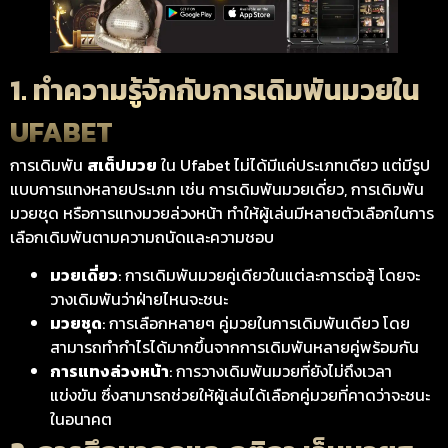
1. ทำความรู้จักกับการเดิมพันมวยใน
UFABET
การเดิมพัน
สเต็ปมวย
ใน Ufabet ไม่ได้มีแค่ประเภทเดียว แต่มีรูป
แบบการแทงหลายประเภท เช่น การเดิมพันมวยเดี่ยว, การเดิมพัน
มวยชุด หรือการแทงมวยล่วงหน้า ทำให้ผู้เล่นมีหลายตัวเลือกในการ
เลือกเดิมพันตามความถนัดและความชอบ
มวยเดี่ยว
: การเดิมพันมวยคู่เดียวในแต่ละการต่อสู้ โดยจะ
วางเดิมพันว่าฝ่ายไหนจะชนะ
มวยชุด
: การเลือกหลายๆ คู่มวยในการเดิมพันเดียว โดย
สามารถทำกำไรได้มากขึ้นจากการเดิมพันหลายคู่พร้อมกัน
การแทงล่วงหน้า
: การวางเดิมพันมวยที่ยังไม่ถึงเวลา
แข่งขัน ซึ่งสามารถช่วยให้ผู้เล่นได้เลือกคู่มวยที่คาดว่าจะชนะ
ในอนาคต