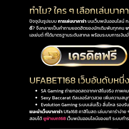
ทำไม? ใคร ๆ เลือกเล่นบาคา
ปัจจุบันรูปแบบ
การเล่นบาคาร่า
บนเว็บพนันออนไลน์ กล
ดี
? จึงกลายเป็นคำถามยอดฮิตของนักเดิมพันทุกคน
บ
เอเย่นต์ ที่ได้มาตรฐานระดับสากล พร้อมระบบการเงิน
UFABET168 เว็บอันดับหนึ่
SA Gaming ถ่ายทอดสดจากคาสิโนจริง ภาพคมชั
Sexy Baccarat ดีลเลอร์สาวสวย เพิ่มความสนุ
Evolution Gaming ระบบเล่นเร็ว ลื่นไหล รองร
แนะนำเว็บบาคาร่า
Ufa168 คาสิโนสด เล่นบาคาร่าง่าย
สอบได้
ยูฟ่าเบท168
เว็บพนันออนไลน์ของแท้ ระบบทำ