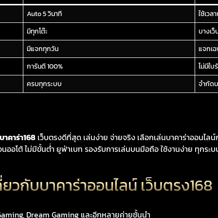
Auto 5 วินาที
ใช้เวล
มีทุกโต๊ะ
บางเว็บ
มีแจกทุกวัน
แจกเฉ
การันตี 100%
ไม่มีใบ
ครบทุกระบบ
จำกัด
บาคาร่า168
เว็บตรงดีที่สุด เล่นง่าย จ่ายจริง เลือกเล่นบาคาร่าออนไล
ออโต้ ไม่มีขั้นต่ำ ยูฟ่าเบท รองรับการเล่นบนมือถือ ใช้งานง่าย ทุกร
ี่ยวกับบาคาร่าออนไลน์ เว็บตรง168
 Gaming, Dream Gaming และอีกหลายค่ายชั้นนำ