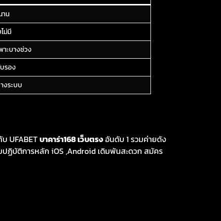
านาน
ไม่มี
พาะบางช่วง
รับรอง
บางระบบ
น์กับ UFABET
บาคาร่า168 เว็บตรง
อันดับ 1 รวมค่ายดัง
ะบบปฏิบัติการหลัก iOS ,Android เดิมพันสะดวก สมัคร