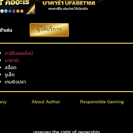
ผู้ให้บริการ
ข้าเล่น
คาสิโนออนไลน์
บาคาร่า
สล็อต
รูเล็ต
เกมยิงปลา
any
About Author
Responsible Gaming
reserves the right of ownership