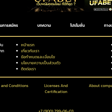
อนการสมัคร
บทความ
โปรโมชั่น
ทางเ
็น
หน้าแรก
เภท
เกี่ยวกับเรา
ข้อกำหนดและเงื่อนไข
นโยบายความเป็นส่วนตัว
ติดต่อเรา
 and Conditions
Licenses And
About comp
Certification
+7 (900) 799-06-03