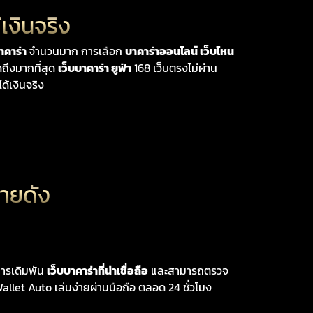
เงินจริง
าคาร่า
จำนวนมาก การเลือก
บาคาร่าออนไลน์ เว็บไหน
ดถึงมากที่สุด
เว็บบาคาร่า ยูฟ่า
168 เว็บตรงไม่ผ่าน
ด้เงินจริง
่ายดัง
กการเดิมพัน
เว็บบาคาร่าที่น่าเชื่อถือ
และสามารถตรวจ
allet Auto เล่นง่ายผ่านมือถือ ตลอด 24 ชั่วโมง