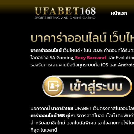
หน้าแรก
บาคาร่าออนไลน์ เว็บไ
บาคาร่าออนไลน์
เว็บไหนดี? ในปี 2025 คำตอบที่ได้รั
โลกอย่าง SA Gaming,
Sexy Baccarat
และ Evolution
รองรับการเล่นผ่านมือถือทุกระบบทั้ง iOS และ Android
นอกจากนี้
บาคาร่า168
UFABET เว็บตรงคาสิโนออนไลน์ 
คาร่าออนไลน์ 168
ผู้ให้บริการคาสิโนออนไลน์ เดิมพัน
สำหรับสมาชิกใหม่ แจกโบนัสพิเศษ เอาใจสายเกมไพ่โด
ที่สุด ในเวลานี้