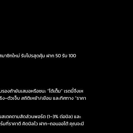
มาชิกใหม่ รับโปรสุดคุ้ม ฝาก 50 รับ 100
ีมรองถ้ายันเสมอหรือชนะ “ได้เต็ม” เรตนี้จึงเห
จริง–ตัวเจ็บ สถิติเหย้า/เยือน และทิศทาง “ราคา
ผนสเตคตามสัดส่วนพอร์ต (1–3% ต่อบิล) และ
อร์มที่ราคาดี คิดบิลไว ฝาก–ถอนออโต้ คุณจะมี