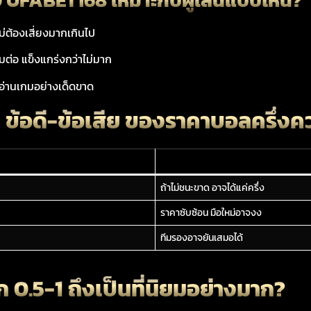
ม่ต้องเสี่ยงมากเกินไป
มต่อ แข็งแกร่งกว่าไม่มาก
อ่านเกมอย่างเด็ดขาด
ข้อดี-ข้อเสีย ของราคาบอลครึ่งค
ถ้าไม่ชนะขาด อาจได้แค่ครึ่ง
ราคาซับซ้อน มือใหม่อาจงง
ทีมรองอาจยันเสมอได้
 0.5-1 ถึงเป็นที่นิยมอย่างมาก?