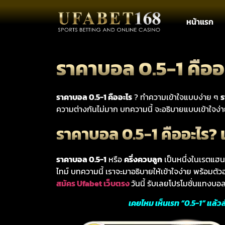
หน้าแรก
ราคาบอล 0.5-1 คืออะ
ราคาบอล 0.5-1 คืออะไร
? ทำความเข้าใจแบบง่าย ๆ
ร
ความต่างกันไม่มาก บทความนี้ จะอธิบายแบบเข้าใจง่า
ราคาบอล 0.5-1 คืออะไร? แ
ราคาบอล 0.5-1
หรือ
ครึ่งควบลูก
เป็นหนึ่งในเรตแฮ
ไทม์ บทความนี้ เราจะมาอธิบายให้เข้าใจง่าย พร้อมตั
สมัคร Ufabet เว็บตรง
วันนี้ รับเลยโปรโมชั่นแทงบอ
เคยไหม เห็นเรท “0.5-1” แล้วล