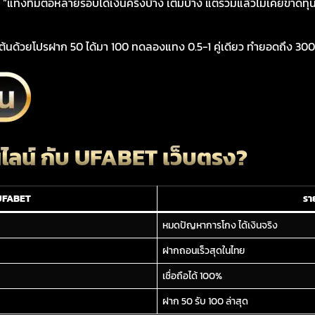
แทงทีมต่อหลายรอบได้เงินครึ่งบ้าง เต็มบ้าง แต่รวมแล้วไม่เคยขาดทุน
ต้นด้วยโปรฝาก 50 ได้มา 100 ทดลองแทง 0.5-1 คู่เดียว ทำยอดถึง 300
ลน์ กับ UFABET เว็บตรง?
 UFABET
รา
หมดปัญหาการโกง ได้เงินจริง
ฝากถอนเร็วสุดในไทย
เชื่อถือได้ 100%
ฝาก 50 รับ 100 ล่าสุด