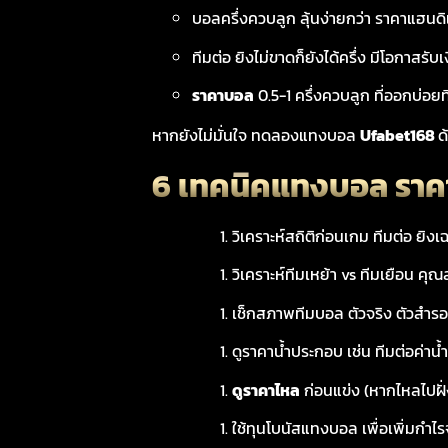
บอลครึ่งควบลูก ลุ้นง่ายกว่า ราคาแฮนด
ทีมต่อ ยิงไม่ขาดก็ยังได้ครึ่ง มีโอกาสรับ
ราคาบอล
0.5-1 ครึ่งควบลูก ที่ออกบ่อยท
หากยังไม่มั่นใจ ทดลองแทงบอล
Ufabet168
ด
6 เทคนิคแทงบอล ราคาค
วิเคราะห์สถิติก่อนเกม ทีมต่อ ยิงเฉล
วิเคราะห์ทีมเหย้า vs ทีมเยือน ค
เช็กสภาพทีมบอล ตัวจริง ตัวสำรอ
ดูราคาน้ำประกอบ เช่น ทีมต่อค่าน้
ดูราคาไหล
ก่อนแข่ง (หากไหลไปฝั
ใช้ทุนโบนัสแทงบอล เพื่อเพิ่มกำไ