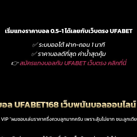
เริ่มแทงราคาบอล 0.5-1 ได้เลยกับเว็บตรง UFABET
✅ ระบบออโต้ ฝาก-ถอน 1 นาที
✅ ราคาบอลดีที่สุด ค่าน้ำสุดคุ้ม
👉
สมัครแทงบอลกับ UFABET เว็บตรง คลิกที่นี่
ทงบอล UFABET168 เว็บพนันบอลออนไลน์ ด
IP “ผมชอบเล่นราคาครึ่งควบลูกมากครับ เพราะลุ้นไม่ยาก ชนะลูกเดียวก