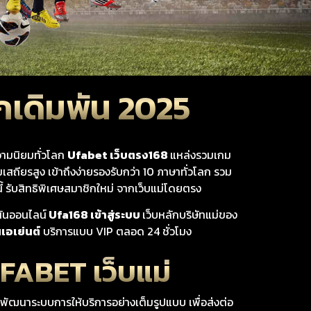
กเดิมพัน 2025
ความนิยมทั่วโลก
Ufabet เว็บตรง168
แหล่งรวมเกม
สถียรสูง เข้าถึงง่ายรองรับกว่า 10 ภาษาทั่วโลก รวม
นี้ รับสิทธิพิเศษสมาชิกใหม่ จากเว็บแม่โดยตรง
นันออนไลน์
Ufa168 เข้าสู่ระบบ
เว็บหลักบริษัทแม่ของ
นเอเย่นต์
บริการแบบ VIP ตลอด 24 ชั่วโมง
FABET เว็บแม่
ราพัฒนาระบบการให้บริการอย่างเต็มรูปแบบ เพื่อส่งต่อ