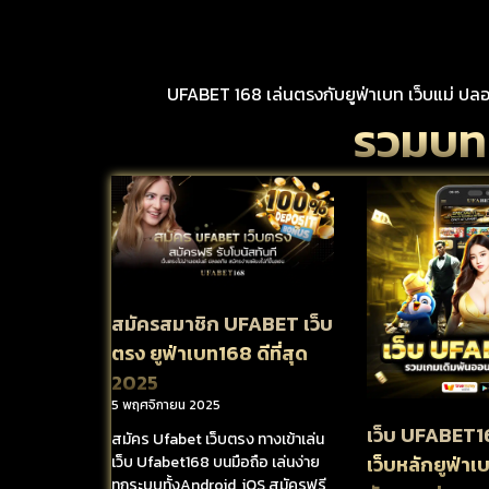
UFABET 168 เล่นตรงกับยูฟ่าเบท เว็บแม่ ปลอด
รวมบทค
สมัครสมาชิก UFABET เว็บ
ตรง ยูฟ่าเบท168 ดีที่สุด
2025
5 พฤศจิกายน 2025
เว็บ UFABET1
สมัคร Ufabet เว็บตรง ทางเข้าเล่น
เว็บหลักยูฟ่า
เว็บ Ufabet168 บนมือถือ เล่นง่าย
ทุกระบบทั้งAndroid ,iOS สมัครฟรี