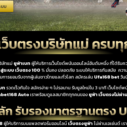
ระบบ
ว็บตรงบริษัทแม่ ครบทุ
ิษัทแม่
ยูฟ่าเบท
ผู้ให้บริการเว็บไซต์พนันออนไลน์อันดับหนึ่ง ที่ได้รับ
สู่ระบบ เว็บตรง 100
% มั่นคง ปลอดภัย ระบบให้บริการทันสมัย ความเ
ด้รับการยอมรับจากผู้เล่นชาวไทยและทั่วโลก สมัครเล่น
Ufa168 bet
วัน
เบท
รวดเร็วทันใจ สมัครง่าย ๆ ไม่รอนาน รับยูสใหม่ใน 3 นาที เว็บไซต์พ
fabet168 Auto
เราพร้อมดูแลสมาชิกทุกคนของ
ยูฟ่า เว็บตรงไม่ผ่า
ลัก รับรองมาตรฐานตรง U
68
ผู้ให้บริการบนแพลตฟอร์มออนไลน์
เว็บตรงยูฟ่า
ไม่ผ่านเอเย่นต์ เ