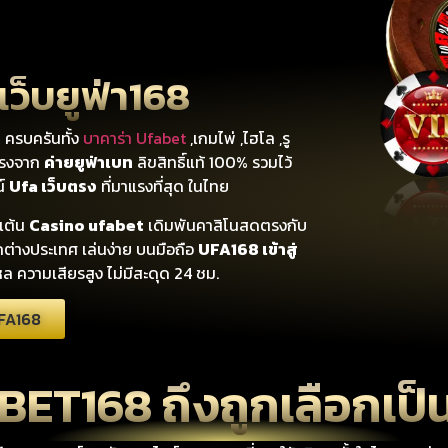
เว็บยูฟ่า168
า
ครบครันทั้ง
บาคาร่า Ufabet
,เกมไพ่ ,ไฮโล ,รู
ตรงจาก
ค่ายยูฟ่าเบท
ลิขสิทธิ์แท้ 100% รวมไว้
น์
Ufa เว็บตรง
ที่มาแรงที่สุด ในไทย
นเต้น
Casino ufabet
เดิมพันคาสิโนสดตรงกับ
่างประเทศ เล่นง่าย บนมือถือ
UFA168 เข้าสู่
หล ความเสียรสูง ไม่มีสะดุด 24 ชม.
UFA168
ET168 ถึงถูกเลือกเป็นเ