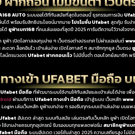
กถอน ไม่มีขั้นต่ำ เว็บตรง
A168 AUTO
ระบบออโต้ที่ทันสมัยที่สุดในตอนนี้ ธุรกรรมการเงิน
Ufab
ล่นได้ พร้อมรับสิทธิประโยชน์มากมาย
โปรโมชั่น Ufabet
สุดคุ้ม รับง
ือได้
ยูฟ่าเบท168
ที่คนเล่นเยอะที่สุดปี 2025 การันตีความไว้วางใจจ
 ยูฟ่า เปิดโอกาสลงทุนง่าย ๆ เว็บตรงต่างประเทศ ไม่ผ่านเอเย่นต์
www
 สะดวก ล็อคอินไว เข้าเล่นง่าย เปิดโอกาสดี ๆ สมาชิกทุกยูส เว็บตรง
ย
อนไลน์ครบวงจร
Ufabet ฝากถอนเร็ว
ไม่มีขั้นต่ำ ตอบโจทย์สมาชิก พ
ทางเข้า UFABET มือถือ บ
 Ufabet มือถือ
ที่พัฒนาระบบใช้งานให้ทันสมัยและเข้าเล่นได้ง่าย เพ
ndroid
ผ่านบริการ
Ufabet ทางเข้า มือถือ
เข้าสู่ระบบ เว็บหลัก
www u
บ
Login เล่นเว็บหลัก ยูฟ่าเบทง่าย ๆ รองรับทุกระบบเข้าเล่นง่าย บนแพ
 Ufabet
อัปเดต ล่าสุด ระบบทันสมัย เล่นตรงกับเว็บหลัก ยูฟ่า เปิดโอ
ือ ใช้งานง่ายครบทุกอุปกรณ์ รับรองบนทุกแพลตฟอร์ม
สมาชิกยูฟ่าเบ
fabet มือถือ
ระบบอัปเดต เวอร์ชันล่าสุด 2025 ความเสถียรสูง ไม่มี