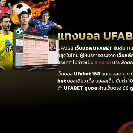
แทงบอล UFABET
UFA168
เว็บบอล UFABET
อันดับ 1 
ที่สุดในไทย ผู้ให้บริการตรงจาก
เว็บหล
ประเทศ ไม่ว่าจะเป็น
แทงมวย
มวยพักยก 
เว็บบอล
Ufabet 168
แทงบอลง่าย ๆ บ
bet
บอลเดี่ยว เต็ง บอลสเต็ป ขั้นต่ำ 10 
ต่ำ
UFABET
ดูบอล
ผ่านเว็บตรง168
ด