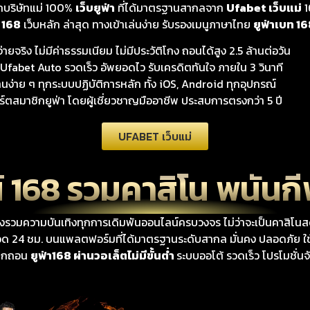
กบริษัทแม่ 100%
เว็บยูฟ่า
ที่ได้มาตรฐานสากลจาก
Ufabet เว็บแม่
1
บ 168
เว็บหลัก ล่าสุด ทางเข้าเล่นง่าย รับรองเมนูภาษาไทย
ยูฟ่าเบท 1
จ่ายจริง ไม่มีค่าธรรมเนียม ไม่มีประวัติโกง ถอนได้สูง 2.5 ล้านต่อวัน
ร Ufabet Auto รวดเร็ว อัพยอดไว รับเครดิตทันใจ ภายใน 3 วินาที
นง่าย ๆ ทุกระบบปฏิบัติการหลัก ทั้ง iOS, Android ทุกอุปกรณ์
์ตสมาชิกยูฟ่า โดยผู้เชี่ยวชาญมืออาชีพ ประสบการตรงกว่า 5 ปี
UFABET เว็บแม่
์ 168 รวมคาสิโน พนัน
งรวมความบันเทิงทุกการเดิมพันออนไลน์ครบวงจร ไม่ว่าจะเป็นคาสิโนส
ลอด 24 ชม. บนแพลตฟอร์มที่ได้มาตรฐานระดับสากล มั่นคง ปลอดภัย ใ
รฝากถอน
ยูฟ่า168 ผ่านวอเล็ตไม่มีขั้นต่ำ
ระบบออโต้ รวดเร็ว โปรโมชั่นจ