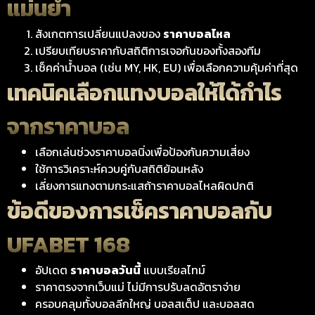
แม่นยำ
สังเกตการเปลี่ยนแปลงของ
ราคาบอลไหล
เปรียบเทียบราคากับสถิติการเจอกันของทั้งสองทีม
เช็คค่าน้ำบอล (เช่น MY, HK, EU) เพื่อเลือกความคุ้มค่าที่สุด
เทคนิคเลือกแทงบอลให้ได้กำไร
จากราคาบอล
เลือกเล่นช่วงราคาบอลนิ่งเพื่อป้องกันความเสี่ยง
ใช้การวิเคราะห์ควบคู่กับสถิติย้อนหลัง
เลี่ยงการแทงตามกระแสถ้าราคาบอลไหลผิดปกติ
ข้อดีของการเช็คราคาบอลกับ
UFABET 168
อัปเดต
ราคาบอลวันนี้
แบบเรียลไทม์
ราคาตรงจากเว็บแม่ ไม่มีการปรับลดอัตราจ่าย
ครอบคลุมทั้งบอลลีกใหญ่ บอลสเต็ป และบอลสด