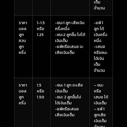
เต็ม
จำนวน
ราคา
1-1.5
-ชนะ1 ลูก เสียเงิน
-แพ้ 1
บอล
หรือ
ครึ่งหนึ่ง
ลูก ได้
ลูก
1.25
-ชนะ2 ลูกขึ้น ไปได้
เงินครึ่ง
ควบ
เงินเต็ม
หนึ่ง
ลูก
-แพ้หรือเสมอ จะ
-เสมอ
ครึ่ง
เสียเงินเต็ม
หรือชนะ
ได้เงิน
เต็ม
จำนวน
ราคา
1.5
-ชนะ 1 ลูก จะเสีย
– ชนะ
บอล
หรือ
เงินเต็ม
หรือ
ลูก
1.50
-ชนะ 2 ลูกขึ้นไป
เสมอ ได้
ครึ่ง
ได้เงินเต็ม
เงินเต็ม
-แพ้หรือเสมอ
– แพ้ 1
เสียเงินเต็ม
ลูกเสีย
เงินเต็ม
จำนวน