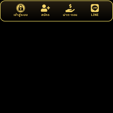
เข้าสู่ระบบ
สมัคร
ฝาก-ถอน
LINE