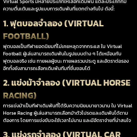
Virtual Sports มีหลายประเภทให้เลือกเดิมพัน แต่ละประเภทก็มี
ความตื่นเต้นและรูปแบบการเดิมพันที่แตกต่างกันไป ดังนี้:
1. ฟุตบอลจำลอง (VIRTUAL
FOOTBALL)
ฟุตบอลเป็นกีฬายอดนิยมที่ไม่เคยหลุดจากกระแส ใน Virtual
Football ผู้เล่นสามารถเดิมพันในรูปแบบต่าง ๆ ได้เหมือนกับ
ฟุตบอลจริง เช่น ทายผลผู้ชนะ ทายผลรวมประตู และอัตราต่อรอง
อีกทั้งยังสามารถเลือกเดิมพันทีมที่ชื่นชอบได้
2. แข่งม้าจำลอง (VIRTUAL HORSE
RACING)
การแข่งม้าเป็นกีฬาเดิมพันที่ได้รับความนิยมมายาวนาน ใน Virtual
Horse Racing ผู้เล่นสามารถเลือกม้าตัวโปรดและเดิมพันได้ตาม
ต้องการ โดยการแข่งขันจะใช้เวลาไม่นาน และมีอัตราจ่ายที่น่าสนใจ
3. แข่งรถจำลอง (VIRTUAL CAR