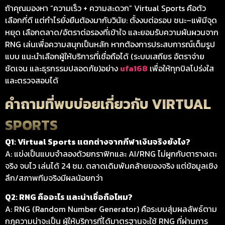
ถ้าคุณมองหา “ความเร็ว + ความสะดวก” Virtual Sports คือตัว
เลือกที่ดี แต่กำไรยั่งยืนต้องมากับวินัย: ตั้งงบต่อรอบ ชนะ–แพ้มีจุด
หยุด เลือกตลาด/อัตราต่อรองที่เข้าใจ และยอมรับความผันผวนจาก
RNG เล่นเพื่อความสนุกเป็นหลัก หากต้องการประสบการณ์เต็มรูป
แบบ แนะนำเลือกผู้ให้บริการที่เชื่อถือได้ (ระบบเสถียร อัตราจ่าย
ชัดเจน และธุรกรรมปลอดภัย)อย่าง
ufa168
เพื่อให้ทุกบิลโปร่งใส
และตรวจสอบได้
คำถามที่พบบ่อยเกี่ยวกับ VIRTUAL
SPORTS
Q1: Virtual Sports แตกต่างจากกีฬาเงินจริงยังไง?
A: แข่งเป็นแบบจำลองด้วยกราฟิกและ AI/RNG ไม่ผูกกับตารางเตะ
จริง จบไว เล่นได้ 24 ชม. ตลาดเดิมพันคล้ายของจริง แต่ข้อมูลเชิง
ลึก/สภาพทีมจริงมีผลน้อยกว่า
Q2: RNG คืออะไร และน่าเชื่อถือไหม?
A: RNG (Random Number Generator) คือระบบสุ่มผลลัพธ์ตาม
กฎความน่าจะเป็น ผู้ให้บริการที่ได้มาตรฐานจะใช้ RNG ที่ผ่านการ