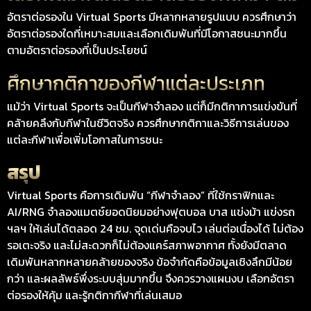
อัตราต่อรองใน Virtual Sports มีหลากหลายรูปแบบ ควรศึกษาว่า
อัตราต่อรองใดที่เหมาะสมและเลือกเดิมพันที่มีโอกาสชนะมากขึ้น
ตามอัตราต่อรองที่เป็นประโยชน์
ศึกษากติกาของกีฬาแต่ละประเภท
แม้ว่า Virtual Sports จะเป็นกีฬาจำลอง แต่ก็มีกติกาการแข่งขันที่
คล้ายคลึงกับกีฬาในชีวิตจริง ควรศึกษากติกาและวิธีการเล่นของ
แต่ละกีฬาเพื่อเพิ่มโอกาสในการชนะ
สรุป
Virtual Sports คือการเดิมพัน “กีฬาจำลอง” ที่ใช้กราฟิกและ
AI/RNG จำลองแมตช์ยอดนิยมอย่างฟุตบอล บาส แข่งม้า แข่งรถ
ฯลฯ ให้เล่นได้ตลอด 24 ชม. จุดเด่นคือจบไว เล่นต่อเนื่องได้ ไม่ต้อง
รอเตะจริง และไม่สะดวกก็ไม่ต้องแคร์สภาพอากาศ ทั้งยังมีตลาด
เดิมพันหลากหลายคล้ายของจริง ข้อจำกัดคือข้อมูลเชิงลึกมีน้อย
กว่า และผลลัพธ์พึ่งระบบสุ่มมากขึ้น จึงควรวางแผนงบ เลือกอัตรา
ต่อรองให้คุ้ม และรู้กติกากีฬาที่เล่นเสมอ